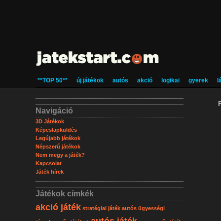
**TOP 50**
új játékok
autós
akció
logikai
gyerek
l
Navigáció
3D Játékok
Képeslapküldés
Legújabb játékok
Népszerű játékok
Nem megy a játék?
Kapcsolat
Játék hírek
Játékok címkék
akció játék
stratégiai játék
autós ügyességi