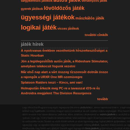
autós játék
tárgykeresős játékok
versenyzős játék
lövöldözős játék
gyerek játékok
ügyességi játékok
mászkálós játék
logikai játék
vicces játékok
további címkék
játék hírek
A nyolcvanas években vezethetünk hírszerkesztőséget a
Static Hourban
Jön a legidegesítőbb autós játék, a Rideshare Stimulator,
amelyben telekocsit fogunk vezetni
Már első nap alatt a várt összeg tízszeresét dobták össze
a rajongók a URXR One MR-szemüvegre
Splatoon Raiders teszt – Kincs, ami van!
Holnapután érkezik meg PC-re a tavasszal iOS-re és
Androidra megjelent The Division Resurgence
tovább
Légy üdvözölve Magyarország egyik legnépszerűbb online
játékoldal
án, ahova naponta kerülnek ki a legfriss
találod meg leg
először
, részletes magyar nyelvű leírásokkal és sok esetben videós segítséggel. Más hason
dokis orvosos más néven doktoros játékokat, akkor érdemes rákattintanod az
műtős játékok
ra, amelyből a
nyelven, csak úgy, mint a hatalmas teherkocsikkal, teherautókkal vagyis óriási kamionokkal játszható ingyene
az autóvezetés során. Szintén az elsők között voltunk az olyan ügyességi vagy logikai játékok gyűjtésében, 
ügyességi vagy az agytekervényeinket egyaránt megmozgató zuhatag
játékok
, Igazából unaloműzésre az egy
feledkeztünk meg Nekik nem ajánljuk Hazánk egyik legnagyobb
focis játékok
gyűjteményét, sokakkal inkább c