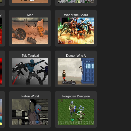
y
Rise
War of the Shard
Tek Tactical
Doctor Who A
Fallen World
Forgotten Dungeon