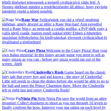
létből lépéseket tehessenek a termelő civilizációvá válás felé. A
Stonies játékban minden a rendelkezésedre áll ahhoz, hogy egyfajta
istenként viseld a néped gondját.
Rage War
Szükségünk van rád a végső stratégiai
játékban, amely átvezet az időn: a Rage War-ban! Ami egyedivé
teszi a Rage War-t, az nemcsak a csodás grafika, a PvP játék vagy a
valós idejű csaták, hanem ennél sokkal több! Ebben a hihetetlen
utazásban felfedezhetsz ősi királyságokat, elveszett civilizációkat és
újraírhatod a történelmet!
Crazy Pizza
Welcome to the Crazy Pizza! Run your
own Italias pizzeria! In this funny arcade game you need to sell as
many pizzas as you can - before any pizza would ran out of the
screen.
Játék
Cinderella's Rush
Game based on the classic
fairy tale that every boy and girl knows - the story of Cinderella!
Little girl needs to clean the dishes before she would be able to go to
the ball and meet the Prince Charming there. Move the Cinderella
left or right fast and enjoy Cinderella Rush!
Ninja Pig
Help Ninja Pig save the world from an alien
invasion! Collect shurikens to shoot as you run through 10 levels to
finally confront the boss. Improve your star rating on each level by