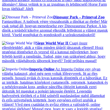
állomány! Játssz velünk te is az izgalmas és lebilincselő Horse Farm
lovas játékkal!
Játék
Dinosaur Park – Primeval Zoo
Fantasztikus: A tudósok végre visszahozták a dínókat az életbe! Már
csak rajtad áll, hogyan menedzselsz egy Dinoszaurusz Parkot. A kis
dínók a tojásból kikelve azonnal elkezdik felfedezni a világot maguk
körül. Viseld gondjukat és gondoskodj a szórakoztatásukról!
Siege World War II
Csapj össze
ellenfeleiddel, akik a világ minden tájáról játszanak ellened! Hozz
stratégiai döntéseket és vezesd jól a katonai műveleteket, hogy
feljebb kerülj a ranglistán. Tudod, mire van szükséged ahhoz, hogy
második világháborús tábornok legyél? Tedd próbára magad!
Imperia Online
Az Imperia Online egy olyan
világba kalauzol, ahol még nem voltak lőfegyverek. Itt az éles
pengék, hosszú nyilak és lovas katonák döntötték el a háborúkat. Ez
az intrikák, hatalmas középkori csatamezők, ostromok, katapultok és
a nehézlovasság kora, amikor páncélba öltözött katonák ezrei
áldozták fel magukat a polgári lakosság életéért. Legendás
hadvezérek töröltek el a föld színéről gazdaságilag stabil államokat
és erős szövetségek köttettek, hogy egységes erővel uralják a
világot! Vívd meg csatáidat és győzz ebben a valósidejű, online
stratégiai játékban! Mutasd meg, hogy te vagy a legjobb stratéga!