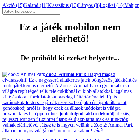
Akció
(15)
Kaland
(11)
Klasszikus
(13)
Lányos
(8)
Logikai
(16)
Mahjo
Ez a játék mobilon nem
elérhető!
De próbáld ki ezeket helyette...
Zoo2: Animal Park
Hagyd magad
elvarázsolni! Ez a nagyszerű állatkertes játék böngészős játékként és
mobiljátékként is elérhető. A Zoo 2: Animal Park egy tarkabarka
világba repít téged telis-tele cukibbnál cukibb állatokkal, izgalmas
kihívásokkal, fordulatokban gazdag háttértörténettel. Építs
karámokat, fektess le járdát, szerezz be újabb és újabb állatokat,
gondoskodj arról is, hogy ezek az állatok utódokat is világra
hozzanak, és ha éppen nincs jobb dolgod, akkor dekorálj, díszíts,
fejlessz! Minden új szinttel újabb és újabb tartalmak és funkciók
válnak elérhetővé. Játssz te is ingyen velünk a Zoo 2: Animal Park
állatian aranyos világában! Induljon a kaland!
Játék