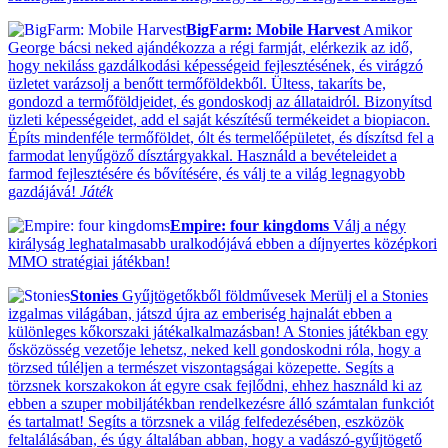
BigFarm: Mobile Harvest
Amikor
George bácsi neked ajándékozza a régi farmját, elérkezik az idő,
hogy nekiláss gazdálkodási képességeid fejlesztésének, és virágzó
üzletet varázsolj a benőtt termőföldekből. Ültess, takaríts be,
gondozd a termőföldjeidet, és gondoskodj az állataidról. Bizonyítsd
üzleti képességeidet, add el saját készítésű termékeidet a biopiacon.
Építs mindenféle termőföldet, ólt és termelőépületet, és díszítsd fel a
farmodat lenyűgöző dísztárgyakkal. Használd a bevételeidet a
farmod fejlesztésére és bővítésére, és válj te a világ legnagyobb
gazdájává!
Játék
Empire: four kingdoms
Válj a négy
királyság leghatalmasabb uralkodójává ebben a díjnyertes középkori
MMO stratégiai játékban!
Stonies
Gyűjtögetőkből földművesek Merülj el a Stonies
izgalmas világában, játszd újra az emberiség hajnalát ebben a
különleges kőkorszaki játékalkalmazásban! A Stonies játékban egy
ősközösség vezetője lehetsz, neked kell gondoskodni róla, hogy a
törzsed túléljen a természet viszontagságai közepette. Segíts a
törzsnek korszakokon át egyre csak fejlődni, ehhez használd ki az
ebben a szuper mobiljátékban rendelkezésre álló számtalan funkciót
és tartalmat! Segíts a törzsnek a világ felfedezésében, eszközök
feltalálásában, és úgy általában abban, hogy a vadászó-gyűjtögető