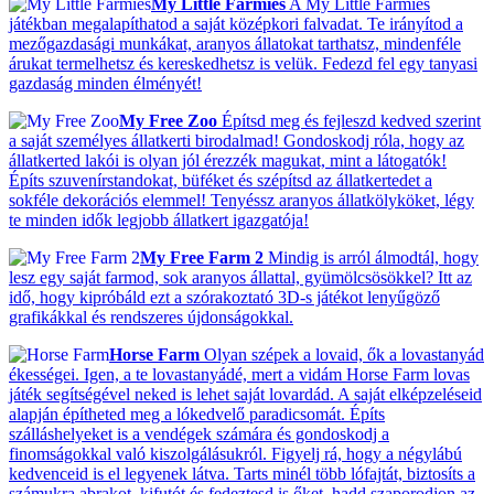
My Little Farmies
A My Little Farmies
játékban megalapíthatod a saját középkori falvadat. Te irányítod a
mezőgazdasági munkákat, aranyos állatokat tarthatsz, mindenféle
árukat termelhetsz és kereskedhetsz is velük. Fedezd fel egy tanyasi
gazdaság minden élményét!
My Free Zoo
Építsd meg és fejleszd kedved szerint
a saját személyes állatkerti birodalmad! Gondoskodj róla, hogy az
állatkerted lakói is olyan jól érezzék magukat, mint a látogatók!
Építs szuvenírstandokat, büféket és szépítsd az állatkertedet a
sokféle dekorációs elemmel! Tenyéssz aranyos állatkölyköket, légy
te minden idők legjobb állatkert igazgatója!
My Free Farm 2
Mindig is arról álmodtál, hogy
lesz egy saját farmod, sok aranyos állattal, gyümölcsösökkel? Itt az
idő, hogy kipróbáld ezt a szórakoztató 3D-s játékot lenyűgöző
grafikákkal és rendszeres újdonságokkal.
Horse Farm
Olyan szépek a lovaid, ők a lovastanyád
ékességei. Igen, a te lovastanyádé, mert a vidám Horse Farm lovas
játék segítségével neked is lehet saját lovardád. A saját elképzeléseid
alapján építheted meg a lókedvelő paradicsomát. Építs
szálláshelyeket is a vendégek számára és gondoskodj a
finomságokkal való kiszolgálásukról. Figyelj rá, hogy a négylábú
kedvenceid is el legyenek látva. Tarts minél több lófajtát, biztosíts a
számukra abrakot, kifutót és fedeztesd is őket, hadd szaporodjon az