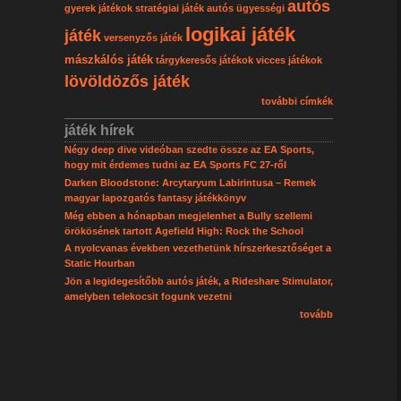
autós
gyerek játékok
stratégiai játék
autós ügyességi
logikai játék
játék
versenyzős játék
mászkálós játék
tárgykeresős játékok
vicces játékok
lövöldözős játék
további címkék
játék hírek
Négy deep dive videóban szedte össze az EA Sports,
hogy mit érdemes tudni az EA Sports FC 27-ről
Darken Bloodstone: Arcytaryum Labirintusa – Remek
magyar lapozgatós fantasy játékkönyv
Még ebben a hónapban megjelenhet a Bully szellemi
örökösének tartott Agefield High: Rock the School
A nyolcvanas években vezethetünk hírszerkesztőséget a
Static Hourban
Jön a legidegesítőbb autós játék, a Rideshare Stimulator,
amelyben telekocsit fogunk vezetni
tovább