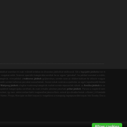
alakkal szemben itt csak működő érdekes és élvezetes játékokkal találkozzál. Sőt a
legújabb játékok
at tuti itt
ák magukat velük. Számos speciális kategóriába soroltuk be az egyes "gémeket", ha például szereted a műtős,
ategóriát, mint például a
traktoros játékok
gyűjteménye, szintén ezen az oldalon bukkant fel először magyar
zetők szintén kellemes perceket szerezhetnek, hiszen sokak számára a parkolás az egyik legnehezebb feladat
s
Mahjong játékok
a logikai madzsong kategóriák mellett szintén népszerűek nálunk az
Amőba játékok
és az
játékok kategóriájába sorolható, de csak virtuális pénzben játszható
póker játékok
. Persze a csajokról sem
szíteni, így nem utolsó sorban bárki megtanulhat játszva főzni, szóval újra divatba hoztuk a főzést ;) A fiatalabb
n Kántor, Pimpa, Marcipán és Bolt kutyust is megelőzve a manapság legnépszerűbb kutyás hős Scooby Doo a
Allow cookies