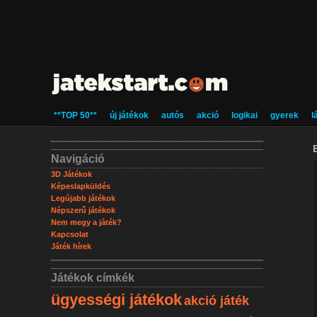
**TOP 50**
új játékok
autós
akció
logikai
gyerek
l
Navigáció
3D Játékok
Képeslapküldés
Legújabb játékok
Népszerű játékok
Nem megy a játék?
Kapcsolat
Játék hírek
Játékok címkék
ügyességi játékok
akció játék