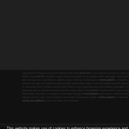
Légy üdvözölve Magyarország egyik legnépszerűbb online
játékoldal
án, ahova naponta kerülnek ki a legfriss
találod meg leg
először
, részletes magyar nyelvű leírásokkal és sok esetben videós segítséggel. Más hason
dokis orvosos más néven doktoros játékokat, akkor érdemes rákattintanod az
műtős játékok
ra, amelyből a
nyelven, csak úgy, mint a hatalmas teherkocsikkal, teherautókkal vagyis óriási kamionokkal játszható ingyene
az autóvezetés során. Szintén az elsők között voltunk az olyan ügyességi vagy logikai játékok gyűjtésében, 
ügyességi vagy az agytekervényeinket egyaránt megmozgató zuhatag
játékok
, Igazából unaloműzésre az egy
feledkeztünk meg Nekik nem ajánljuk Hazánk egyik legnagyobb
focis játékok
gyűjteményét, sokakkal inkább c
hölgyek számára vagy a divatot figyelő és azt kedvelő közönségnek ajánljuk a
barbie játékok
at. A legkiseb
scooby doo játékok
ban. Gyere és játssz, jó szórakozást!
This website makes use of cookies to enhance browsing experience and pr