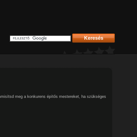
semmisítsd meg a konkurens építős mestereket, ha szükséges