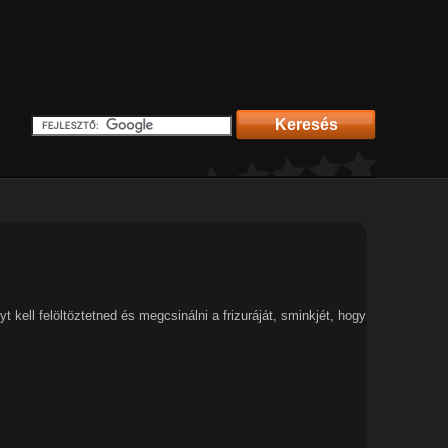
 kell felöltöztetned és megcsinálni a frizuráját, sminkjét, hogy