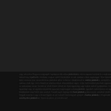
Légy üdvözölve Magyarország egyik legnépszerűbb online
játékoldal
án, ahova naponta kerülnek ki a legfriss
találod meg leg
először
, részletes magyar nyelvű leírásokkal és sok esetben videós segítséggel. Más hason
dokis orvosos más néven doktoros játékokat, akkor érdemes rákattintanod az
műtős játékok
ra, amelyből a
nyelven, csak úgy, mint a hatalmas teherkocsikkal, teherautókkal vagyis óriási kamionokkal játszható ingyene
az autóvezetés során. Szintén az elsők között voltunk az olyan ügyességi vagy logikai játékok gyűjtésében, 
ügyességi vagy az agytekervényeinket egyaránt megmozgató zuhatag
játékok
, Igazából unaloműzésre az egy
feledkeztünk meg Nekik nem ajánljuk Hazánk egyik legnagyobb
focis játékok
gyűjteményét, sokakkal inkább c
hölgyek számára vagy a divatot figyelő és azt kedvelő közönségnek ajánljuk a
barbie játékok
at. A legkiseb
scooby doo játékok
ban. Gyere és játssz, jó szórakozást!