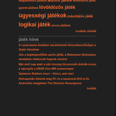
autós játék
tárgykeresős játékok
versenyzős játék
lövöldözős játék
gyerek játékok
ügyességi játékok
mászkálós játék
logikai játék
vicces játékok
további címkék
játék hírek
A nyolcvanas években vezethetünk hírszerkesztőséget a
Static Hourban
Jön a legidegesítőbb autós játék, a Rideshare Stimulator,
amelyben telekocsit fogunk vezetni
Már első nap alatt a várt összeg tízszeresét dobták össze
a rajongók a URXR One MR-szemüvegre
Splatoon Raiders teszt – Kincs, ami van!
Holnapután érkezik meg PC-re a tavasszal iOS-re és
Androidra megjelent The Division Resurgence
tovább