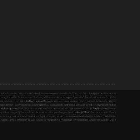
alakkal szemben itt csak működő érdekes és élvezetes játékokkal találkozzál. Sőt a
legújabb játékok
at tuti itt
ák magukat velük. Számos speciális kategóriába soroltuk be az egyes "gémeket", ha például szereted a műtős,
ategóriát, mint például a
traktoros játékok
gyűjteménye, szintén ezen az oldalon bukkant fel először magyar
zetők szintén kellemes perceket szerezhetnek, hiszen sokak számára a parkolás az egyik legnehezebb feladat
s
Mahjong játékok
a logikai madzsong kategóriák mellett szintén népszerűek nálunk az
Amőba játékok
és az
játékok kategóriájába sorolható, de csak virtuális pénzben játszható
póker játékok
. Persze a csajokról sem
szíteni, így nem utolsó sorban bárki megtanulhat játszva főzni, szóval újra divatba hoztuk a főzést ;) A fiatalabb
n Kántor, Pimpa, Marcipán és Bolt kutyust is megelőzve a manapság legnépszerűbb kutyás hős Scooby Doo a