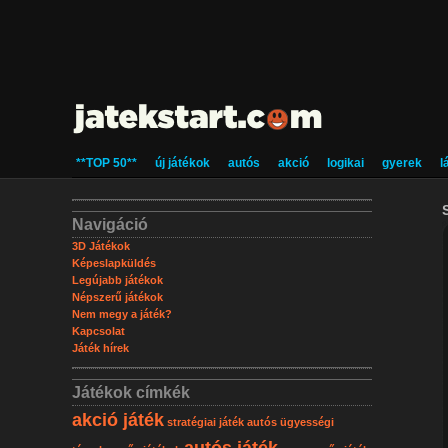
**TOP 50**
új játékok
autós
akció
logikai
gyerek
l
Navigáció
3D Játékok
Képeslapküldés
Legújabb játékok
Népszerű játékok
Nem megy a játék?
Kapcsolat
Játék hírek
Játékok címkék
akció játék
stratégiai játék
autós ügyességi