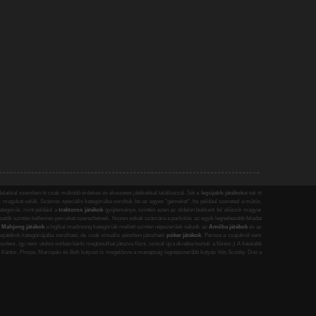
alakkal szemben itt csak működő érdekes és élvezetes játékokkal találkozzál. Sőt a
legújabb játékok
at tuti itt
ák magukat velük. Számos speciális kategóriába soroltuk be az egyes "gémeket", ha például szereted a műtős,
ategóriát, mint például a
traktoros játékok
gyűjteménye, szintén ezen az oldalon bukkant fel először magyar
zetők szintén kellemes perceket szerezhetnek, hiszen sokak számára a parkolás az egyik legnehezebb feladat
s
Mahjong játékok
a logikai madzsong kategóriák mellett szintén népszerűek nálunk az
Amőba játékok
és az
játékok kategóriájába sorolható, de csak virtuális pénzben játszható
póker játékok
. Persze a csajokról sem
szíteni, így nem utolsó sorban bárki megtanulhat játszva főzni, szóval újra divatba hoztuk a főzést ;) A fiatalabb
n Kántor, Pimpa, Marcipán és Bolt kutyust is megelőzve a manapság legnépszerűbb kutyás hős Scooby Doo a