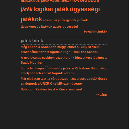
lövöldözős
mászkálós játék
vicces játékok
logikai játék
ügyességi
játék
játékok
stratégiai játék
gyerek játékok
tárgykeresős játékok
autós ügyességi
további címkék
játék hírek
Még ebben a hónapban megjelenhet a Bully szellemi
örökösének tartott Agefield High: Rock the School
A nyolcvanas években vezethetünk hírszerkesztőséget a
Static Hourban
Jön a legidegesítőbb autós játék, a Rideshare Stimulator,
amelyben telekocsit fogunk vezetni
Már első nap alatt a várt összeg tízszeresét dobták össze
a rajongók a URXR One MR-szemüvegre
Splatoon Raiders teszt – Kincs, ami van!
tovább