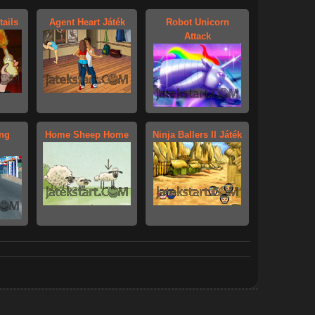
ails
Agent Heart Játék
Robot Unicorn
Attack
ng
Home Sheep Home
Ninja Ballers II Játék