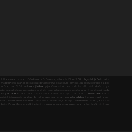
alakkal szemben itt csak működő érdekes és élvezetes játékokkal találkozzál. Sőt a
legújabb játékok
at tuti itt
ák magukat velük. Számos speciális kategóriába soroltuk be az egyes "gémeket", ha például szereted a műtős,
ategóriát, mint például a
traktoros játékok
gyűjteménye, szintén ezen az oldalon bukkant fel először magyar
zetők szintén kellemes perceket szerezhetnek, hiszen sokak számára a parkolás az egyik legnehezebb feladat
s
Mahjong játékok
a logikai madzsong kategóriák mellett szintén népszerűek nálunk az
Amőba játékok
és az
játékok kategóriájába sorolható, de csak virtuális pénzben játszható
póker játékok
. Persze a csajokról sem
szíteni, így nem utolsó sorban bárki megtanulhat játszva főzni, szóval újra divatba hoztuk a főzést ;) A fiatalabb
n Kántor, Pimpa, Marcipán és Bolt kutyust is megelőzve a manapság legnépszerűbb kutyás hős Scooby Doo a