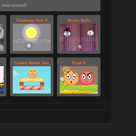
r mind ismered?
Challenge Roll X
Winter Balls
Cookie Needs Jam
Push It