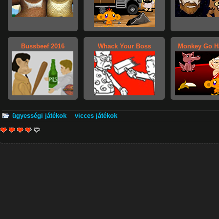
Bussbeef 2016
Whack Your Boss
Monkey Go H
ügyességi játékok
vicces játékok