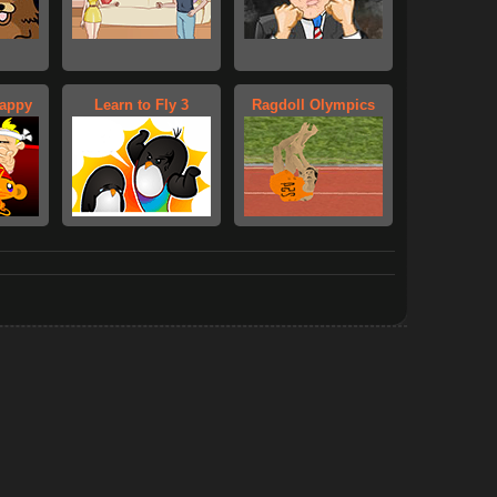
appy
Learn to Fly 3
Ragdoll Olympics