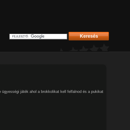
 ügyességi játék ahol a brokkolikat kell felfalnod és a pukikat