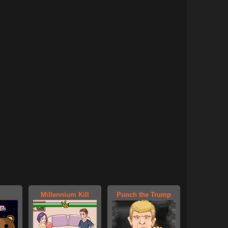
Millennium Kill
Punch the Trump