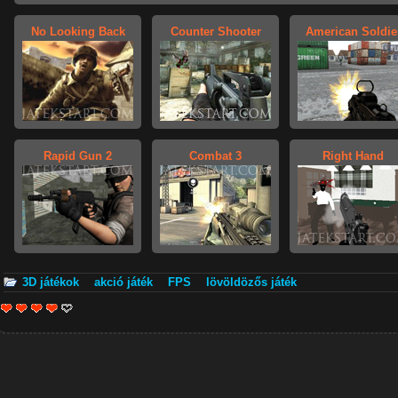
No Looking Back
Counter Shooter
American Soldie
Rapid Gun 2
Combat 3
Right Hand
3D játékok
akció játék
FPS
lövöldözős játék