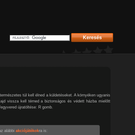
ermészetes túl kell élned a küldetéseket. A környéken ugyanis
majd vissza kell térned a biztonságos és védett házba mielőtt
fegyvered újratöltése: R gomb.
az alábbi
akciójátékok
ra is: