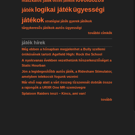
lövöldözős
mászkálós játék
vicces játékok
logikai játék
ügyességi
játék
játékok
stratégiai játék
gyerek játékok
tárgykeresős játékok
autós ügyességi
további címkék
játék hírek
Még ebben a hónapban megjelenhet a Bully szellemi
örökösének tartott Agefield High: Rock the School
A nyolcvanas években vezethetünk hírszerkesztőséget a
Static Hourban
Jön a legidegesítőbb autós játék, a Rideshare Stimulator,
amelyben telekocsit fogunk vezetni
Már első nap alatt a várt összeg tízszeresét dobták össze
a rajongók a URXR One MR-szemüvegre
Splatoon Raiders teszt – Kincs, ami van!
tovább