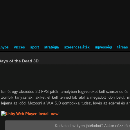
ányos
vicces
sport
stratégia
szerencsejáték
ügyességi
társas
Days of the Dead 3D
Ismét egy akciódús 3D FPS játék, amelyben fegyvereket kell szerezned és t
zombik tanyáznak, akiket el kell tenned láb alól a megadott időn belül, 
lejárna az időd. Mozogni a W,A,S,D gombokkal tudsz, lövés az egérrel és a 
Kedveled az ilyen játékokat? Akkor nézz rá 