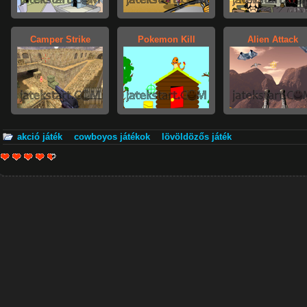
Camper Strike
Pokemon Kill
Alien Attack
akció játék
cowboyos játékok
lövöldözős játék