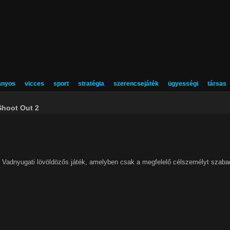
ányos
vicces
sport
stratégia
szerencsejáték
ügyességi
társas
Shoot Out 2
Vadnyugati lövöldözős játék, amelyben csak a megfelelő célszemélyt szabad e