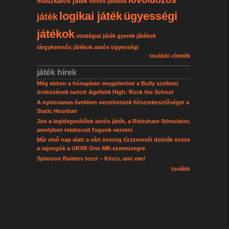
lövöldözős
mászkálós játék
vicces játékok
logikai játék
ügyességi
játék
játékok
stratégiai játék
gyerek játékok
tárgykeresős játékok
autós ügyességi
további címkék
játék hírek
Még ebben a hónapban megjelenhet a Bully szellemi
örökösének tartott Agefield High: Rock the School
A nyolcvanas években vezethetünk hírszerkesztőséget a
Static Hourban
Jön a legidegesítőbb autós játék, a Rideshare Stimulator,
amelyben telekocsit fogunk vezetni
Már első nap alatt a várt összeg tízszeresét dobták össze
a rajongók a URXR One MR-szemüvegre
Splatoon Raiders teszt – Kincs, ami van!
tovább