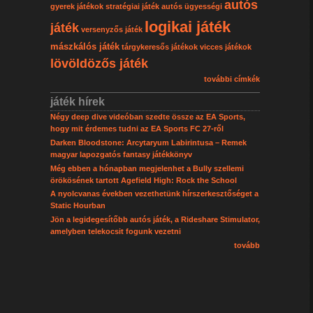
autós
gyerek játékok
stratégiai játék
autós ügyességi
logikai játék
játék
versenyzős játék
mászkálós játék
tárgykeresős játékok
vicces játékok
lövöldözős játék
további címkék
játék hírek
Négy deep dive videóban szedte össze az EA Sports,
hogy mit érdemes tudni az EA Sports FC 27-ről
Darken Bloodstone: Arcytaryum Labirintusa – Remek
magyar lapozgatós fantasy játékkönyv
Még ebben a hónapban megjelenhet a Bully szellemi
örökösének tartott Agefield High: Rock the School
A nyolcvanas években vezethetünk hírszerkesztőséget a
Static Hourban
Jön a legidegesítőbb autós játék, a Rideshare Stimulator,
amelyben telekocsit fogunk vezetni
tovább