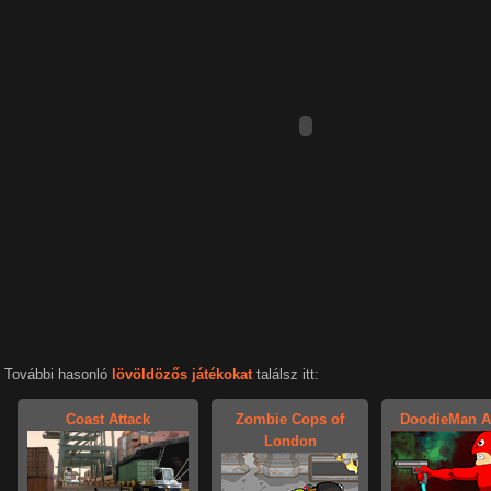
További hasonló
lövöldözős játékokat
találsz itt:
Coast Attack
Zombie Cops of
DoodieMan A
London