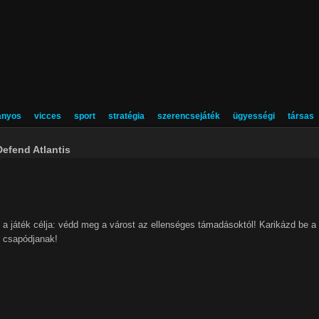
ányos
vicces
sport
stratégia
szerencsejáték
ügyességi
társas
Defend Atlantis
a játék célja: védd meg a várost az ellenséges támadásoktól! Karikázd be 
csapódjanak!