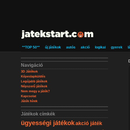
**TOP 50**
új játékok
autós
akció
logikai
gyerek
l
Navigáció
3D Játékok
Képeslapküldés
Legújabb játékok
Népszerű játékok
Nem megy a játék?
Kapcsolat
Játék hírek
Játékok címkék
ügyességi játékok
akció játék