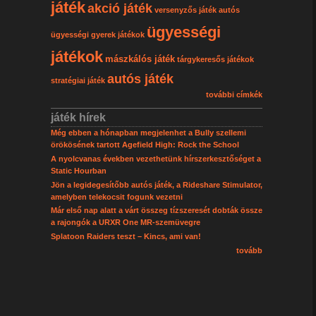
játék
akció játék
versenyzős játék
autós
ügyességi
ügyességi
gyerek játékok
játékok
mászkálós játék
tárgykeresős játékok
autós játék
stratégiai játék
további címkék
játék hírek
Még ebben a hónapban megjelenhet a Bully szellemi
örökösének tartott Agefield High: Rock the School
A nyolcvanas években vezethetünk hírszerkesztőséget a
Static Hourban
Jön a legidegesítőbb autós játék, a Rideshare Stimulator,
amelyben telekocsit fogunk vezetni
Már első nap alatt a várt összeg tízszeresét dobták össze
a rajongók a URXR One MR-szemüvegre
Splatoon Raiders teszt – Kincs, ami van!
tovább