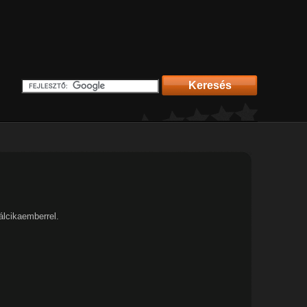
álcikaemberrel.