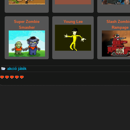
Super Zombie
Young Lee
Slash Zombi
Smasher
Rampage
akció játék