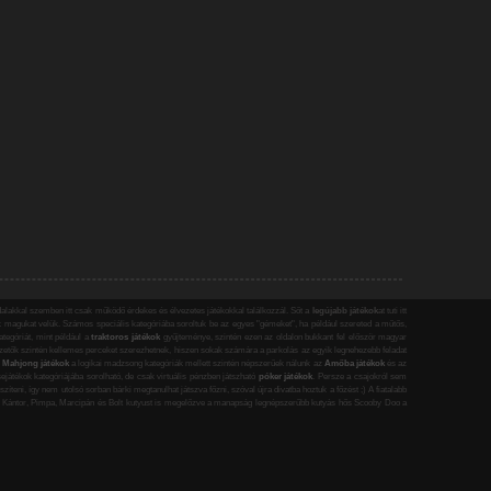
alakkal szemben itt csak működő érdekes és élvezetes játékokkal találkozzál. Sőt a
legújabb játékok
at tuti itt
ák magukat velük. Számos speciális kategóriába soroltuk be az egyes "gémeket", ha például szereted a műtős,
ategóriát, mint például a
traktoros játékok
gyűjteménye, szintén ezen az oldalon bukkant fel először magyar
zetők szintén kellemes perceket szerezhetnek, hiszen sokak számára a parkolás az egyik legnehezebb feladat
s
Mahjong játékok
a logikai madzsong kategóriák mellett szintén népszerűek nálunk az
Amőba játékok
és az
játékok kategóriájába sorolható, de csak virtuális pénzben játszható
póker játékok
. Persze a csajokról sem
szíteni, így nem utolsó sorban bárki megtanulhat játszva főzni, szóval újra divatba hoztuk a főzést ;) A fiatalabb
n Kántor, Pimpa, Marcipán és Bolt kutyust is megelőzve a manapság legnépszerűbb kutyás hős Scooby Doo a