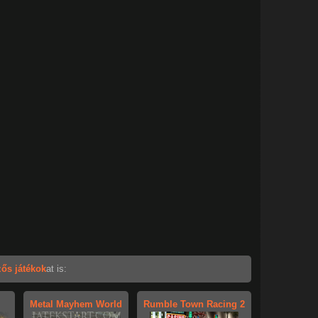
zős játékok
at is:
Metal Mayhem World
Rumble Town Racing 2