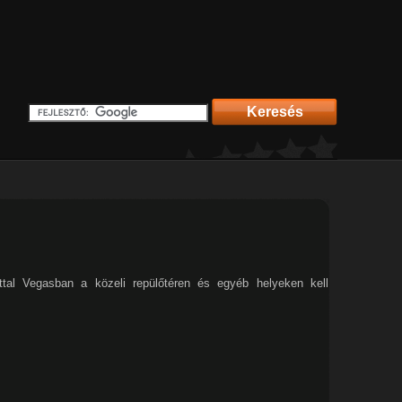
ttal Vegasban a közeli repülőtéren és egyéb helyeken kell