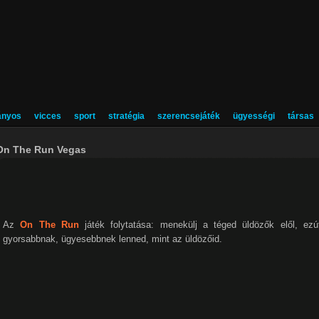
ányos
vicces
sport
stratégia
szerencsejáték
ügyességi
társas
On The Run Vegas
Az
On The Run
játék folytatása: menekülj a téged üldözők elől, ezú
gyorsabbnak, ügyesebbnek lenned, mint az üldözőid.