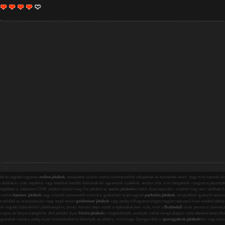
ebb és legjobb ingyenes
online játékok
, amelyeket szúrós szemű szerkesztőink válogatnak és tesztelnek azért, hogy más hasonló old
ló oldalakon csak napokkal vagy hetekkel később bukkanak fel ugyanezek a
játékok
, amikor már a mi látógatóink rongyosra játszott
 legtöbbet a Jatekstart.COM oldalon találod meg. De például az
autós játékok
on belül olyan speciális, máshol meg nem található k
s online
kamion játékok
vagy a kezdő autóvezetők számára gyakorlást nyújtó egyedi
parkolós játékok
, amelyekkel gyakorló autóve
mint például az aranybányász vagy angol nevén
goldminer játékok
vagy pedig a Magyarországon nagyon népszerű kínai eredetű táblá
ik legjobb buboréklövő játékkategória, amely hosszú ideje vezeti a toplistákat nem más, mint a
Bubbels3
na és persze a szerencse
sajos és lányos kategóriát, ahol például olyan
főzős játékok
is megtalálhatók, amelyek valódi recept alapján valós ételeket lehet elké
b gyerekek részére pedig olyan mesehősöket is elhoztunk az oldalra, mint maga Spongya Bob a
spongyabob játékok
ban vagy talá