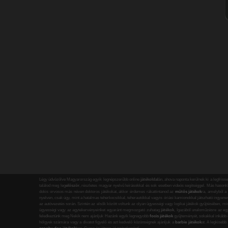
Légy üdvözölve Magyarország egyik legnépszerűbb online
játékoldal
án, ahova naponta kerülnek ki a legfriss
találod meg leg
először
, részletes magyar nyelvű leírásokkal és sok esetben videós segítséggel. Más hason
dokis orvosos más néven doktoros játékokat, akkor érdemes rákattintanod az
műtős játékok
ra, amelyből a
nyelven, csak úgy, mint a hatalmas teherkocsikkal, teherautókkal vagyis óriási kamionokkal játszható ingyene
az autóvezetés során. Szintén az elsők között voltunk az olyan ügyességi vagy logikai játékok gyűjtésében, 
ügyességi vagy az agytekervényeinket egyaránt megmozgató zuhatag
játékok
, Igazából unaloműzésre az egy
feledkeztünk meg Nekik nem ajánljuk Hazánk egyik legnagyobb
focis játékok
gyűjteményét, sokakkal inkább c
hölgyek számára vagy a divatot figyelő és azt kedvelő közönségnek ajánljuk a
barbie játékok
at. A legkiseb