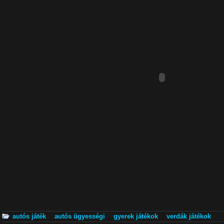
autós játék
autós ügyességi
gyerek játékok
verdák játékok