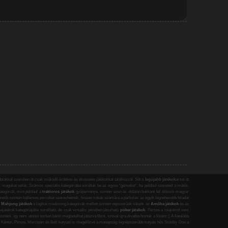
alakkal szemben itt csak működő érdekes és élvezetes játékokkal találkozzál. Sőt a
legújabb játékok
at tuti itt
ák magukat velük. Számos speciális kategóriába soroltuk be az egyes "gémeket", ha például szereted a műtős,
ategóriát, mint például a
traktoros játékok
gyűjteménye, szintén ezen az oldalon bukkant fel először magyar
zetők szintén kellemes perceket szerezhetnek, hiszen sokak számára a parkolás az egyik legnehezebb feladat
s
Mahjong játékok
a logikai madzsong kategóriák mellett szintén népszerűek nálunk az
Amőba játékok
és az
játékok kategóriájába sorolható, de csak virtuális pénzben játszható
póker játékok
. Persze a csajokról sem
szíteni, így nem utolsó sorban bárki megtanulhat játszva főzni, szóval újra divatba hoztuk a főzést ;) A fiatalabb
n Kántor, Pimpa, Marcipán és Bolt kutyust is megelőzve a manapság legnépszerűbb kutyás hős Scooby Doo a