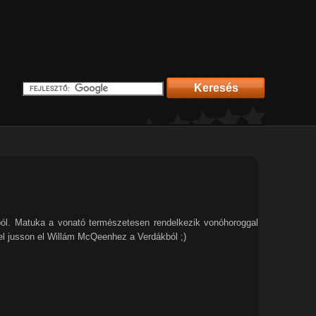
ól. Matuka a vonató természetesen rendelkezik vonóhoroggal
el jusson el Willám McQeenhez a Verdákból ;)