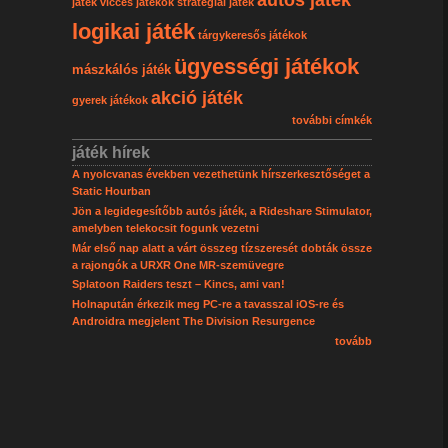
autós játék
játék
vicces játékok
stratégiai játék
logikai játék
tárgykeresős játékok
ügyességi játékok
mászkálós játék
akció játék
gyerek játékok
további címkék
játék hírek
A nyolcvanas években vezethetünk hírszerkesztőséget a
Static Hourban
Jön a legidegesítőbb autós játék, a Rideshare Stimulator,
amelyben telekocsit fogunk vezetni
Már első nap alatt a várt összeg tízszeresét dobták össze
a rajongók a URXR One MR-szemüvegre
Splatoon Raiders teszt – Kincs, ami van!
Holnapután érkezik meg PC-re a tavasszal iOS-re és
Androidra megjelent The Division Resurgence
tovább