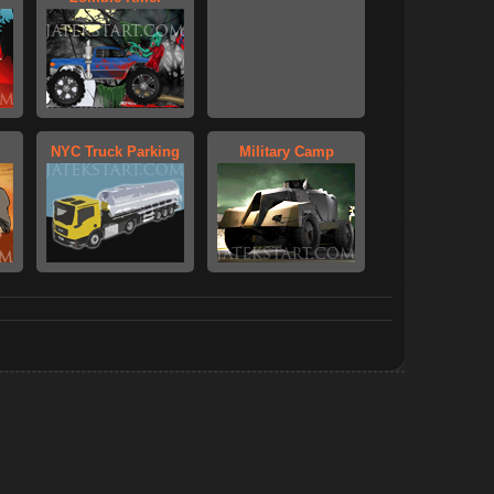
NYC Truck Parking
Military Camp