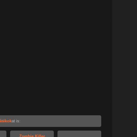
átékok
at is:
Zombie Killer