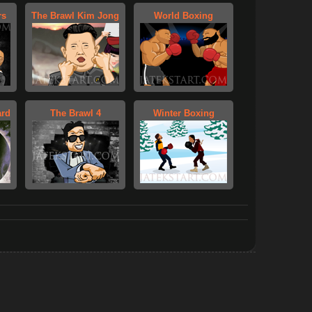
rs
The Brawl Kim Jong
World Boxing
ard
The Brawl 4
Winter Boxing