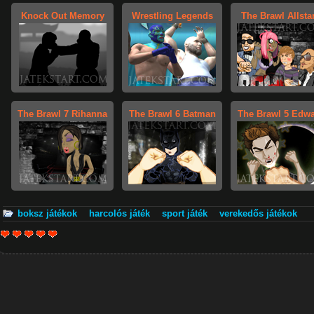
Knock Out Memory
Wrestling Legends
The Brawl Allsta
The Brawl 7 Rihanna
The Brawl 6 Batman
The Brawl 5 Edw
boksz játékok
harcolós játék
sport játék
verekedős játékok