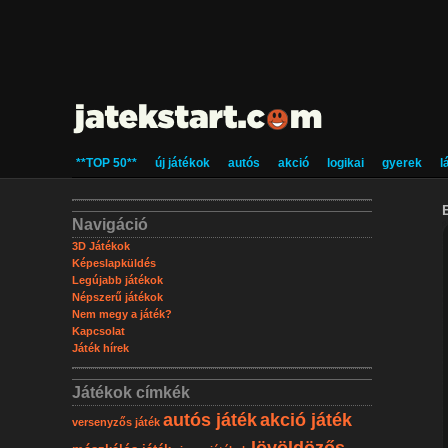
**TOP 50**
új játékok
autós
akció
logikai
gyerek
l
Navigáció
3D Játékok
Képeslapküldés
Legújabb játékok
Népszerű játékok
Nem megy a játék?
Kapcsolat
Játék hírek
Játékok címkék
autós játék
akció játék
versenyzős játék