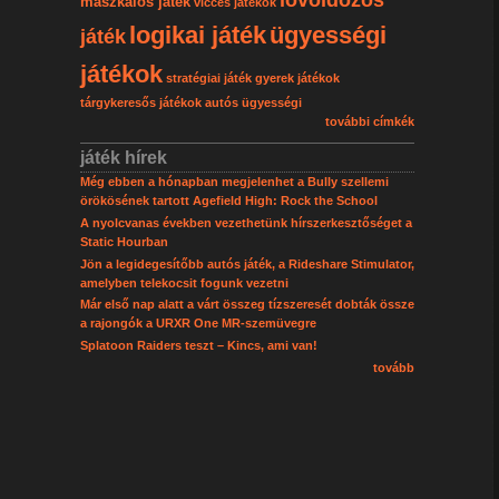
lövöldözős
mászkálós játék
vicces játékok
logikai játék
ügyességi
játék
játékok
stratégiai játék
gyerek játékok
tárgykeresős játékok
autós ügyességi
további címkék
játék hírek
Még ebben a hónapban megjelenhet a Bully szellemi
örökösének tartott Agefield High: Rock the School
A nyolcvanas években vezethetünk hírszerkesztőséget a
Static Hourban
Jön a legidegesítőbb autós játék, a Rideshare Stimulator,
amelyben telekocsit fogunk vezetni
Már első nap alatt a várt összeg tízszeresét dobták össze
a rajongók a URXR One MR-szemüvegre
Splatoon Raiders teszt – Kincs, ami van!
tovább