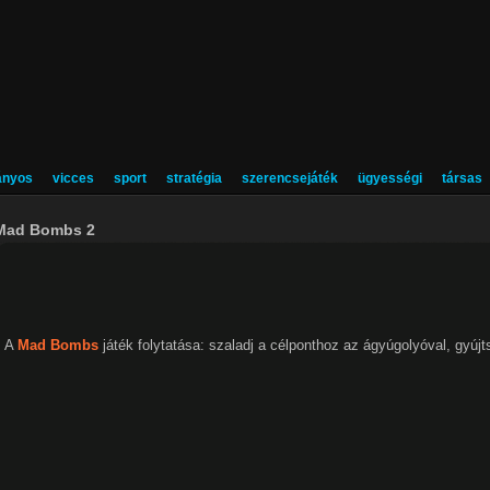
ányos
vicces
sport
stratégia
szerencsejáték
ügyességi
társas
Mad Bombs 2
A
Mad Bombs
játék folytatása: szaladj a célponthoz az ágyúgolyóval, gyúj