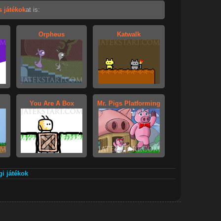
 játékok
at is:
Orpheus
Katwalk
You Are A Box
Mr. Pigs Platforming
i játékok