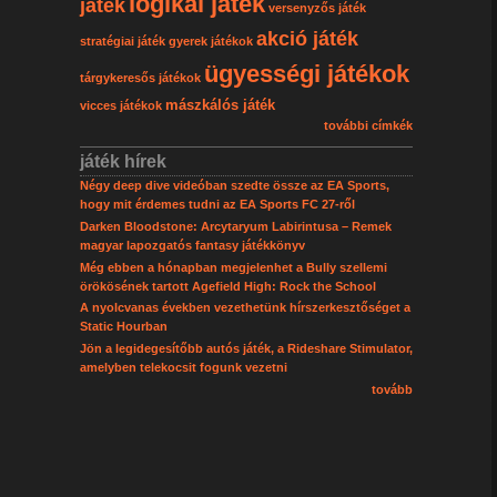
logikai játék
játék
versenyzős játék
akció játék
stratégiai játék
gyerek játékok
ügyességi játékok
tárgykeresős játékok
mászkálós játék
vicces játékok
további címkék
játék hírek
Négy deep dive videóban szedte össze az EA Sports,
hogy mit érdemes tudni az EA Sports FC 27-ről
Darken Bloodstone: Arcytaryum Labirintusa – Remek
magyar lapozgatós fantasy játékkönyv
Még ebben a hónapban megjelenhet a Bully szellemi
örökösének tartott Agefield High: Rock the School
A nyolcvanas években vezethetünk hírszerkesztőséget a
Static Hourban
Jön a legidegesítőbb autós játék, a Rideshare Stimulator,
amelyben telekocsit fogunk vezetni
tovább