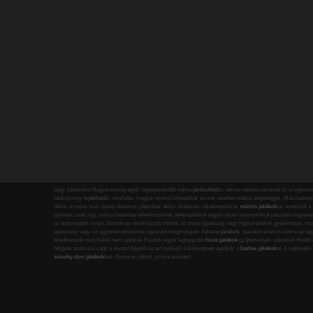
Légy üdvözölve Magyarország egyik legnépszerűbb online
játékoldal
án, ahova naponta kerülnek ki a legfriss
találod meg leg
először
, részletes magyar nyelvű leírásokkal és sok esetben videós segítséggel. Más hason
dokis orvosos más néven doktoros játékokat, akkor érdemes rákattintanod az
műtős játékok
ra, amelyből a
nyelven, csak úgy, mint a hatalmas teherkocsikkal, teherautókkal vagyis óriási kamionokkal játszható ingyene
az autóvezetés során. Szintén az elsők között voltunk az olyan ügyességi vagy logikai játékok gyűjtésében, 
ügyességi vagy az agytekervényeinket egyaránt megmozgató zuhatag
játékok
, Igazából unaloműzésre az egy
feledkeztünk meg Nekik nem ajánljuk Hazánk egyik legnagyobb
focis játékok
gyűjteményét, sokakkal inkább c
hölgyek számára vagy a divatot figyelő és azt kedvelő közönségnek ajánljuk a
barbie játékok
at. A legkiseb
scooby doo játékok
ban. Gyere és játssz, jó szórakozást!