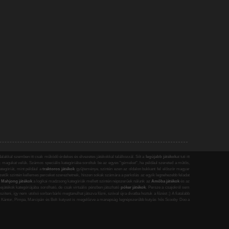
alakkal szemben itt csak működő érdekes és élvezetes játékokkal találkozzál. Sőt a
legújabb játékok
at tuti itt
ák magukat velük. Számos speciális kategóriába soroltuk be az egyes "gémeket", ha például szereted a műtős,
ategóriát, mint például a
traktoros játékok
gyűjteménye, szintén ezen az oldalon bukkant fel először magyar
zetők szintén kellemes perceket szerezhetnek, hiszen sokak számára a parkolás az egyik legnehezebb feladat
s
Mahjong játékok
a logikai madzsong kategóriák mellett szintén népszerűek nálunk az
Amőba játékok
és az
játékok kategóriájába sorolható, de csak virtuális pénzben játszható
póker játékok
. Persze a csajokról sem
szíteni, így nem utolsó sorban bárki megtanulhat játszva főzni, szóval újra divatba hoztuk a főzést ;) A fiatalabb
n Kántor, Pimpa, Marcipán és Bolt kutyust is megelőzve a manapság legnépszerűbb kutyás hős Scooby Doo a