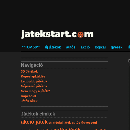
**TOP 50**
új játékok
autós
akció
logikai
gyerek
l
Navigáció
3D Játékok
Képeslapküldés
Legújabb játékok
Népszerű játékok
Nem megy a játék?
Kapcsolat
Játék hírek
Játékok címkék
akció játék
stratégiai játék
autós ügyességi