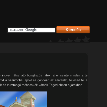
 ingyen játszható böngészős játék, ahol szinte minden a te
yt a szántódba, ápold és gondozd az állataidat, fejleszd fel a
cik és zümmögő méhecskék várnak Téged ebben a játékban.