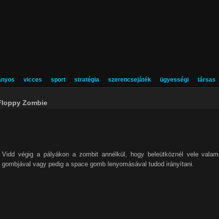
ányos
vicces
sport
stratégia
szerencsejáték
ügyességi
társas
Floppy Zombie
Vidd végig a pályákon a zombit annélkül, hogy beleütköznél vele valam
gombjával vagy pedig a space gomb lenyomásával tudod irányítani.