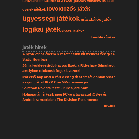
autós játék
tárgykeresős játékok
versenyzős játék
lövöldözős játék
gyerek játékok
ügyességi játékok
mászkálós játék
logikai játék
vicces játékok
további címkék
játék hírek
A nyolcvanas években vezethetünk hírszerkesztőséget a
Static Hourban
Jön a legidegesítőbb autós játék, a Rideshare Stimulator,
amelyben telekocsit fogunk vezetni
Már első nap alatt a várt összeg tízszeresét dobták össze
a rajongók a URXR One MR-szemüvegre
Splatoon Raiders teszt – Kincs, ami van!
Holnapután érkezik meg PC-re a tavasszal iOS-re és
Androidra megjelent The Division Resurgence
tovább