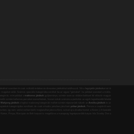
alakkal szemben itt csak működő érdekes és élvezetes játékokkal találkozzál. Sőt a
legújabb játékok
at tuti itt
ák magukat velük. Számos speciális kategóriába soroltuk be az egyes "gémeket", ha például szereted a műtős,
ategóriát, mint például a
traktoros játékok
gyűjteménye, szintén ezen az oldalon bukkant fel először magyar
zetők szintén kellemes perceket szerezhetnek, hiszen sokak számára a parkolás az egyik legnehezebb feladat
s
Mahjong játékok
a logikai madzsong kategóriák mellett szintén népszerűek nálunk az
Amőba játékok
és az
játékok kategóriájába sorolható, de csak virtuális pénzben játszható
póker játékok
. Persze a csajokról sem
szíteni, így nem utolsó sorban bárki megtanulhat játszva főzni, szóval újra divatba hoztuk a főzést ;) A fiatalabb
n Kántor, Pimpa, Marcipán és Bolt kutyust is megelőzve a manapság legnépszerűbb kutyás hős Scooby Doo a