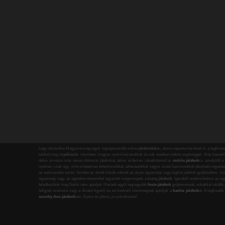
Légy üdvözölve Magyarország egyik legnépszerűbb online
játékoldal
án, ahova naponta kerülnek ki a legfriss
találod meg leg
először
, részletes magyar nyelvű leírásokkal és sok esetben videós segítséggel. Más hason
dokis orvosos más néven doktoros játékokat, akkor érdemes rákattintanod az
műtős játékok
ra, amelyből a
nyelven, csak úgy, mint a hatalmas teherkocsikkal, teherautókkal vagyis óriási kamionokkal játszható ingyene
az autóvezetés során. Szintén az elsők között voltunk az olyan ügyességi vagy logikai játékok gyűjtésében, 
ügyességi vagy az agytekervényeinket egyaránt megmozgató zuhatag
játékok
, Igazából unaloműzésre az egy
feledkeztünk meg Nekik nem ajánljuk Hazánk egyik legnagyobb
focis játékok
gyűjteményét, sokakkal inkább c
hölgyek számára vagy a divatot figyelő és azt kedvelő közönségnek ajánljuk a
barbie játékok
at. A legkiseb
scooby doo játékok
ban. Gyere és játssz, jó szórakozást!