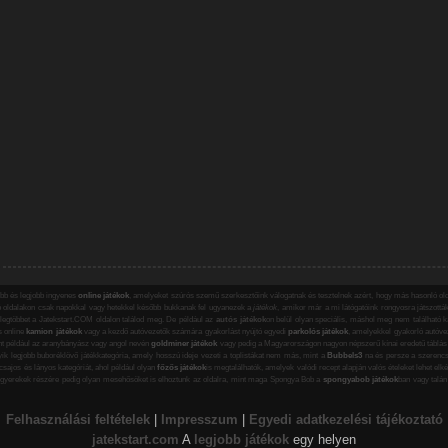
ebb és legjobb ingyenes
online játékok
, amelyeket szúrós szemű szerkesztőink válogatnak és tesztelnek azért, hogy más hasonló old
ló oldalakon csak napokkal vagy hetekkel később bukkanak fel ugyanezek a
játékok
, amikor már a mi látógatóink rongyosra játszott
 legtöbbet a Jatekstart.COM oldalon találod meg. De például az
autós játékok
on belül olyan speciális, máshol meg nem található k
s online
kamion játékok
vagy a kezdő autóvezetők számára gyakorlást nyújtó egyedi
parkolós játékok
, amelyekkel gyakorló autóve
mint például az aranybányász vagy angol nevén
goldminer játékok
vagy pedig a Magyarországon nagyon népszerű kínai eredetű táblá
ik legjobb buboréklövő játékkategória, amely hosszú ideje vezeti a toplistákat nem más, mint a
Bubbels3
na és persze a szerencse
sajos és lányos kategóriát, ahol például olyan
főzős játékok
is megtalálhatók, amelyek valódi recept alapján valós ételeket lehet elké
b gyerekek részére pedig olyan mesehősöket is elhoztunk az oldalra, mint maga Spongya Bob a
spongyabob játékok
ban vagy talá
Felhasználási feltételek
|
Impresszum
|
Egyedi adatkezelési tájékoztató
jatek
start.com
A
legjobb játékok
egy helyen