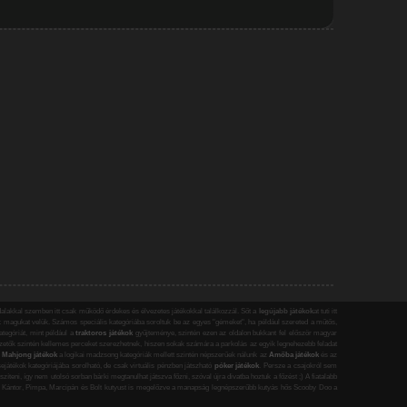
alakkal szemben itt csak működő érdekes és élvezetes játékokkal találkozzál. Sőt a
legújabb játékok
at tuti itt
ák magukat velük. Számos speciális kategóriába soroltuk be az egyes "gémeket", ha például szereted a műtős,
ategóriát, mint például a
traktoros játékok
gyűjteménye, szintén ezen az oldalon bukkant fel először magyar
zetők szintén kellemes perceket szerezhetnek, hiszen sokak számára a parkolás az egyik legnehezebb feladat
s
Mahjong játékok
a logikai madzsong kategóriák mellett szintén népszerűek nálunk az
Amőba játékok
és az
játékok kategóriájába sorolható, de csak virtuális pénzben játszható
póker játékok
. Persze a csajokról sem
szíteni, így nem utolsó sorban bárki megtanulhat játszva főzni, szóval újra divatba hoztuk a főzést ;) A fiatalabb
n Kántor, Pimpa, Marcipán és Bolt kutyust is megelőzve a manapság legnépszerűbb kutyás hős Scooby Doo a