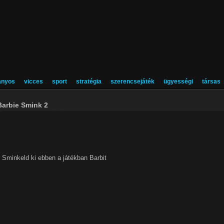
ányos
vicces
sport
stratégia
szerencsejáték
ügyességi
társas
Barbie Smink 2
Sminkeld ki ebben a játékban Barbit