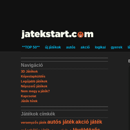
**TOP 50**
új játékok
autós
akció
logikai
gyerek
l
Navigáció
3D Játékok
Képeslapküldés
Legújabb játékok
Népszerű játékok
Nem megy a játék?
Kapcsolat
Játék hírek
Játékok címkék
autós játék
akció játék
versenyzős játék