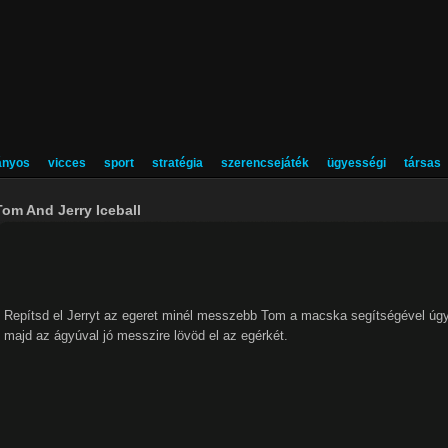
ányos
vicces
sport
stratégia
szerencsejáték
ügyességi
társas
Tom And Jerry Iceball
Repítsd el Jerryt az egeret minél messzebb Tom a macska segítségével úgy,
majd az ágyúval jó messzire lövöd el az egérkét.