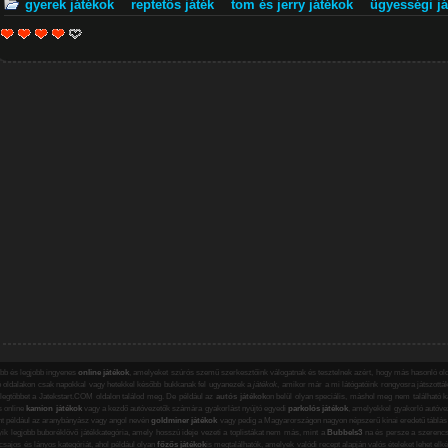
gyerek játékok
reptetős játék
tom és jerry játékok
ügyességi já
ebb és legjobb ingyenes
online játékok
, amelyeket szúrós szemű szerkesztőink válogatnak és tesztelnek azért, hogy más hasonló old
ló oldalakon csak napokkal vagy hetekkel később bukkanak fel ugyanezek a
játékok
, amikor már a mi látógatóink rongyosra játszott
 legtöbbet a Jatekstart.COM oldalon találod meg. De például az
autós játékok
on belül olyan speciális, máshol meg nem található k
s online
kamion játékok
vagy a kezdő autóvezetők számára gyakorlást nyújtó egyedi
parkolós játékok
, amelyekkel gyakorló autóve
mint például az aranybányász vagy angol nevén
goldminer játékok
vagy pedig a Magyarországon nagyon népszerű kínai eredetű táblá
ik legjobb buboréklövő játékkategória, amely hosszú ideje vezeti a toplistákat nem más, mint a
Bubbels3
na és persze a szerencse
sajos és lányos kategóriát, ahol például olyan
főzős játékok
is megtalálhatók, amelyek valódi recept alapján valós ételeket lehet elké