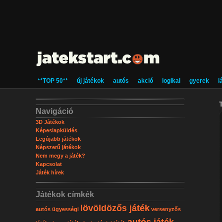
**TOP 50**
új játékok
autós
akció
logikai
gyerek
l
Navigáció
3D Játékok
Képeslapküldés
Legújabb játékok
Népszerű játékok
Nem megy a játék?
Kapcsolat
Játék hírek
Játékok címkék
lövöldözős játék
autós ügyességi
versenyzős