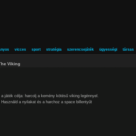
ányos
vicces
sport
stratégia
szerencsejáték
ügyességi
társas
The Viking
a játék célja: harcolj a kemény kötésű viking legénnyel.
Használd a nyilakat és a harchoz a space billentyűt