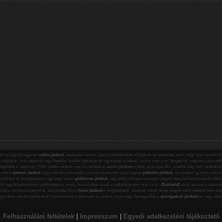
ebb és legjobb ingyenes
online játékok
, amelyeket szúrós szemű szerkesztőink válogatnak és tesztelnek azért, hogy más hasonló old
ló oldalakon csak napokkal vagy hetekkel később bukkanak fel ugyanezek a
játékok
, amikor már a mi látógatóink rongyosra játszott
 legtöbbet a Jatekstart.COM oldalon találod meg. De például az
autós játékok
on belül olyan speciális, máshol meg nem található k
s online
kamion játékok
vagy a kezdő autóvezetők számára gyakorlást nyújtó egyedi
parkolós játékok
, amelyekkel gyakorló autóve
mint például az aranybányász vagy angol nevén
goldminer játékok
vagy pedig a Magyarországon nagyon népszerű kínai eredetű táblá
ik legjobb buboréklövő játékkategória, amely hosszú ideje vezeti a toplistákat nem más, mint a
Bubbels3
na és persze a szerencse
sajos és lányos kategóriát, ahol például olyan
főzős játékok
is megtalálhatók, amelyek valódi recept alapján valós ételeket lehet elké
b gyerekek részére pedig olyan mesehősöket is elhoztunk az oldalra, mint maga Spongya Bob a
spongyabob játékok
ban vagy talá
Felhasználási feltételek
|
Impresszum
|
Egyedi adatkezelési tájékoztató