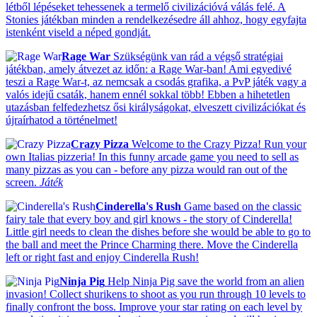
létből lépéseket tehessenek a termelő civilizációvá válás felé. A
Stonies játékban minden a rendelkezésedre áll ahhoz, hogy egyfajta
istenként viseld a néped gondját.
Rage War
Szükségünk van rád a végső stratégiai
játékban, amely átvezet az időn: a Rage War-ban! Ami egyedivé
teszi a Rage War-t, az nemcsak a csodás grafika, a PvP játék vagy a
valós idejű csaták, hanem ennél sokkal több! Ebben a hihetetlen
utazásban felfedezhetsz ősi királyságokat, elveszett civilizációkat és
újraírhatod a történelmet!
Crazy Pizza
Welcome to the Crazy Pizza! Run your
own Italias pizzeria! In this funny arcade game you need to sell as
many pizzas as you can - before any pizza would ran out of the
screen.
Játék
Cinderella's Rush
Game based on the classic
fairy tale that every boy and girl knows - the story of Cinderella!
Little girl needs to clean the dishes before she would be able to go to
the ball and meet the Prince Charming there. Move the Cinderella
left or right fast and enjoy Cinderella Rush!
Ninja Pig
Help Ninja Pig save the world from an alien
invasion! Collect shurikens to shoot as you run through 10 levels to
finally confront the boss. Improve your star rating on each level by