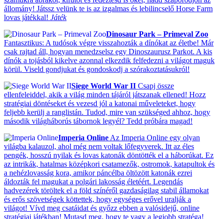
állomány! Játssz velünk te is az izgalmas és lebilincselő Horse Farm
lovas játékkal!
Játék
Dinosaur Park – Primeval Zoo
Fantasztikus: A tudósok végre visszahozták a dínókat az életbe! Már
csak rajtad áll, hogyan menedzselsz egy Dinoszaurusz Parkot. A kis
dínók a tojásból kikelve azonnal elkezdik felfedezni a világot maguk
körül. Viseld gondjukat és gondoskodj a szórakoztatásukról!
Siege World War II
Csapj össze
ellenfeleiddel, akik a világ minden tájáról játszanak ellened! Hozz
stratégiai döntéseket és vezesd jól a katonai műveleteket, hogy
feljebb kerülj a ranglistán. Tudod, mire van szükséged ahhoz, hogy
második világháborús tábornok legyél? Tedd próbára magad!
Imperia Online
Az Imperia Online egy olyan
világba kalauzol, ahol még nem voltak lőfegyverek. Itt az éles
pengék, hosszú nyilak és lovas katonák döntötték el a háborúkat. Ez
az intrikák, hatalmas középkori csatamezők, ostromok, katapultok és
a nehézlovasság kora, amikor páncélba öltözött katonák ezrei
áldozták fel magukat a polgári lakosság életéért. Legendás
hadvezérek töröltek el a föld színéről gazdaságilag stabil államokat
és erős szövetségek köttettek, hogy egységes erővel uralják a
világot! Vívd meg csatáidat és győzz ebben a valósidejű, online
stratégiai játékban! Mutasd meg, hogy te vagy a legjobb stratéga!