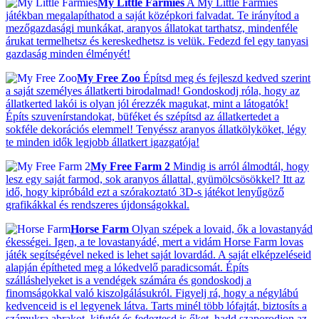
My Little Farmies
A My Little Farmies
játékban megalapíthatod a saját középkori falvadat. Te irányítod a
mezőgazdasági munkákat, aranyos állatokat tarthatsz, mindenféle
árukat termelhetsz és kereskedhetsz is velük. Fedezd fel egy tanyasi
gazdaság minden élményét!
My Free Zoo
Építsd meg és fejleszd kedved szerint
a saját személyes állatkerti birodalmad! Gondoskodj róla, hogy az
állatkerted lakói is olyan jól érezzék magukat, mint a látogatók!
Építs szuvenírstandokat, büféket és szépítsd az állatkertedet a
sokféle dekorációs elemmel! Tenyéssz aranyos állatkölyköket, légy
te minden idők legjobb állatkert igazgatója!
My Free Farm 2
Mindig is arról álmodtál, hogy
lesz egy saját farmod, sok aranyos állattal, gyümölcsösökkel? Itt az
idő, hogy kipróbáld ezt a szórakoztató 3D-s játékot lenyűgöző
grafikákkal és rendszeres újdonságokkal.
Horse Farm
Olyan szépek a lovaid, ők a lovastanyád
ékességei. Igen, a te lovastanyádé, mert a vidám Horse Farm lovas
játék segítségével neked is lehet saját lovardád. A saját elképzeléseid
alapján építheted meg a lókedvelő paradicsomát. Építs
szálláshelyeket is a vendégek számára és gondoskodj a
finomságokkal való kiszolgálásukról. Figyelj rá, hogy a négylábú
kedvenceid is el legyenek látva. Tarts minél több lófajtát, biztosíts a
számukra abrakot, kifutót és fedeztesd is őket, hadd szaporodjon az