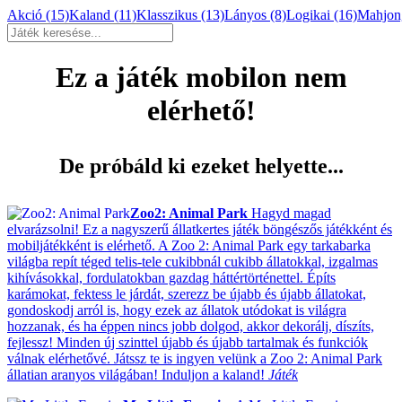
Akció
(15)
Kaland
(11)
Klasszikus
(13)
Lányos
(8)
Logikai
(16)
Mahjo
Ez a játék mobilon nem
elérhető!
De próbáld ki ezeket helyette...
Zoo2: Animal Park
Hagyd magad
elvarázsolni! Ez a nagyszerű állatkertes játék böngészős játékként és
mobiljátékként is elérhető. A Zoo 2: Animal Park egy tarkabarka
világba repít téged telis-tele cukibbnál cukibb állatokkal, izgalmas
kihívásokkal, fordulatokban gazdag háttértörténettel. Építs
karámokat, fektess le járdát, szerezz be újabb és újabb állatokat,
gondoskodj arról is, hogy ezek az állatok utódokat is világra
hozzanak, és ha éppen nincs jobb dolgod, akkor dekorálj, díszíts,
fejlessz! Minden új szinttel újabb és újabb tartalmak és funkciók
válnak elérhetővé. Játssz te is ingyen velünk a Zoo 2: Animal Park
állatian aranyos világában! Induljon a kaland!
Játék