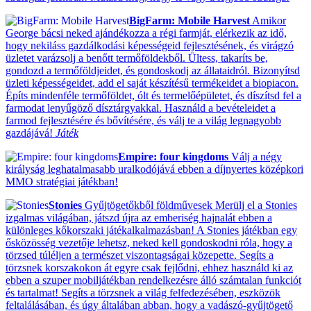
BigFarm: Mobile Harvest
Amikor
George bácsi neked ajándékozza a régi farmját, elérkezik az idő,
hogy nekiláss gazdálkodási képességeid fejlesztésének, és virágzó
üzletet varázsolj a benőtt termőföldekből. Ültess, takaríts be,
gondozd a termőföldjeidet, és gondoskodj az állataidról. Bizonyítsd
üzleti képességeidet, add el saját készítésű termékeidet a biopiacon.
Építs mindenféle termőföldet, ólt és termelőépületet, és díszítsd fel a
farmodat lenyűgöző dísztárgyakkal. Használd a bevételeidet a
farmod fejlesztésére és bővítésére, és válj te a világ legnagyobb
gazdájává!
Játék
Empire: four kingdoms
Válj a négy
királyság leghatalmasabb uralkodójává ebben a díjnyertes középkori
MMO stratégiai játékban!
Stonies
Gyűjtögetőkből földművesek Merülj el a Stonies
izgalmas világában, játszd újra az emberiség hajnalát ebben a
különleges kőkorszaki játékalkalmazásban! A Stonies játékban egy
ősközösség vezetője lehetsz, neked kell gondoskodni róla, hogy a
törzsed túléljen a természet viszontagságai közepette. Segíts a
törzsnek korszakokon át egyre csak fejlődni, ehhez használd ki az
ebben a szuper mobiljátékban rendelkezésre álló számtalan funkciót
és tartalmat! Segíts a törzsnek a világ felfedezésében, eszközök
feltalálásában, és úgy általában abban, hogy a vadászó-gyűjtögető