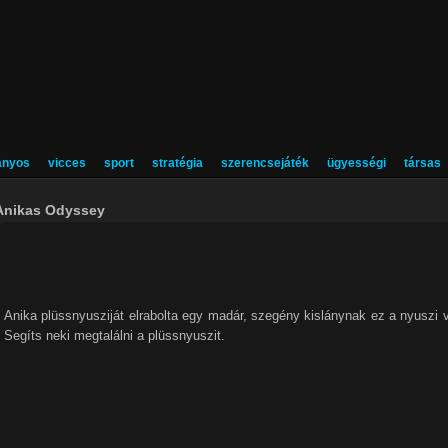
ányos
vicces
sport
stratégia
szerencsejáték
ügyességi
társas
Anikas Odyssey
Anika plüssnyusziját elrabolta egy madár, szegény kislánynak ez a nyuszi vo
Segíts neki megtalálni a plüssnyuszit.