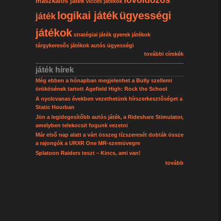
lövöldözős
mászkálós játék
vicces játékok
logikai játék
ügyességi
játék
játékok
stratégiai játék
gyerek játékok
tárgykeresős játékok
autós ügyességi
további címkék
játék hírek
Még ebben a hónapban megjelenhet a Bully szellemi
örökösének tartott Agefield High: Rock the School
A nyolcvanas években vezethetünk hírszerkesztőséget a
Static Hourban
Jön a legidegesítőbb autós játék, a Rideshare Stimulator,
amelyben telekocsit fogunk vezetni
Már első nap alatt a várt összeg tízszeresét dobták össze
a rajongók a URXR One MR-szemüvegre
Splatoon Raiders teszt – Kincs, ami van!
tovább