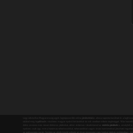
Légy üdvözölve Magyarország egyik legnépszerűbb online
játékoldal
án, ahova naponta kerülnek ki a legfriss
találod meg leg
először
, részletes magyar nyelvű leírásokkal és sok esetben videós segítséggel. Más hason
dokis orvosos más néven doktoros játékokat, akkor érdemes rákattintanod az
műtős játékok
ra, amelyből a
nyelven, csak úgy, mint a hatalmas teherkocsikkal, teherautókkal vagyis óriási kamionokkal játszható ingyene
az autóvezetés során. Szintén az elsők között voltunk az olyan ügyességi vagy logikai játékok gyűjtésében, 