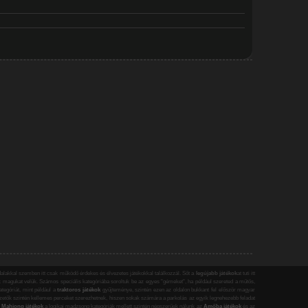
alakkal szemben itt csak működő érdekes és élvezetes játékokkal találkozzál. Sőt a
legújabb játékok
at tuti itt
ák magukat velük. Számos speciális kategóriába soroltuk be az egyes "gémeket", ha például szereted a műtős,
ategóriát, mint például a
traktoros játékok
gyűjteménye, szintén ezen az oldalon bukkant fel először magyar
zetők szintén kellemes perceket szerezhetnek, hiszen sokak számára a parkolás az egyik legnehezebb feladat
s
Mahjong játékok
a logikai madzsong kategóriák mellett szintén népszerűek nálunk az
Amőba játékok
és az