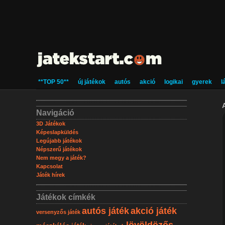
**TOP 50**
új játékok
autós
akció
logikai
gyerek
l
Navigáció
3D Játékok
Képeslapküldés
Legújabb játékok
Népszerű játékok
Nem megy a játék?
Kapcsolat
Játék hírek
Játékok címkék
autós játék
akció játék
versenyzős játék