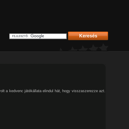
lt a kedvenc játékállata elindul hát, hogy visszaszerezze azt.