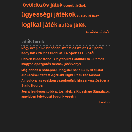
lövöldözős játék
gyerek játékok
ügyességi játékok
stratégiai játék
logikai játék
autós játék
további címkék
játék hírek
Négy deep dive videóban szedte össze az EA Sports,
hogy mit érdemes tudni az EA Sports FC 27-ről
Darken Bloodstone: Arcytaryum Labirintusa – Remek
magyar lapozgatós fantasy játékkönyv
Még ebben a hónapban megjelenhet a Bully szellemi
örökösének tartott Agefield High: Rock the School
A nyolcvanas években vezethetünk hírszerkesztőséget a
Static Hourban
Jön a legidegesítőbb autós játék, a Rideshare Stimulator,
amelyben telekocsit fogunk vezetni
tovább