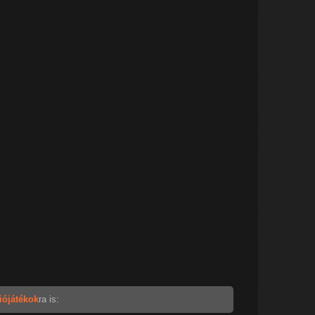
iójátékok
ra is: