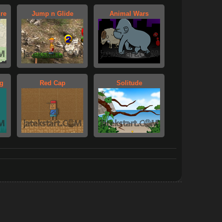
re
Jump n Glide
Animal Wars
eg
Red Cap
Solitude