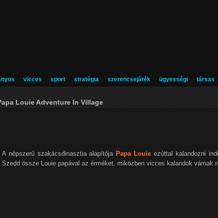
ányos
vicces
sport
stratégia
szerencsejáték
ügyességi
társas
Papa Louie Adventure In Village
A népszerű szakácsdinasztia alapítója
Papa Louie
ezúttal kalandozni ind
Szedd össze Louie papával az érméket, miközben vicces kalandok várnak r