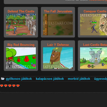
Defend The Castle
The Fall Jerusalem
Conquer Castle
Big Red Bouncing
Lair Y Defense
Last Castle Beta
gyilkosos játékok
kalapácsos játékok
morbid játékok
ügyesség