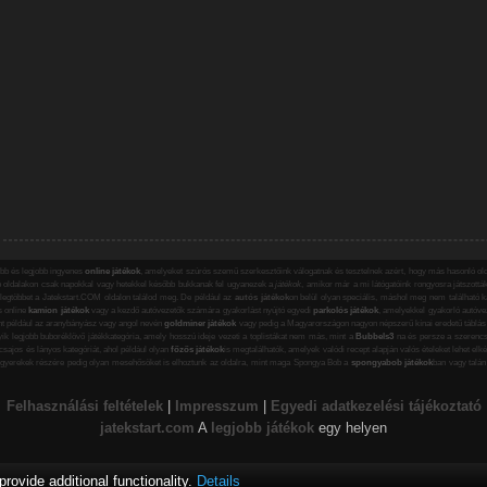
ebb és legjobb ingyenes
online játékok
, amelyeket szúrós szemű szerkesztőink válogatnak és tesztelnek azért, hogy más hasonló old
ló oldalakon csak napokkal vagy hetekkel később bukkanak fel ugyanezek a
játékok
, amikor már a mi látógatóink rongyosra játszott
 legtöbbet a Jatekstart.COM oldalon találod meg. De például az
autós játékok
on belül olyan speciális, máshol meg nem található k
s online
kamion játékok
vagy a kezdő autóvezetők számára gyakorlást nyújtó egyedi
parkolós játékok
, amelyekkel gyakorló autóve
mint például az aranybányász vagy angol nevén
goldminer játékok
vagy pedig a Magyarországon nagyon népszerű kínai eredetű táblá
ik legjobb buboréklövő játékkategória, amely hosszú ideje vezeti a toplistákat nem más, mint a
Bubbels3
na és persze a szerencse
sajos és lányos kategóriát, ahol például olyan
főzős játékok
is megtalálhatók, amelyek valódi recept alapján valós ételeket lehet elké
b gyerekek részére pedig olyan mesehősöket is elhoztunk az oldalra, mint maga Spongya Bob a
spongyabob játékok
ban vagy talá
Felhasználási feltételek
|
Impresszum
|
Egyedi adatkezelési tájékoztató
jatek
start.com
A
legjobb játékok
egy helyen
ovide additional functionality.
Details