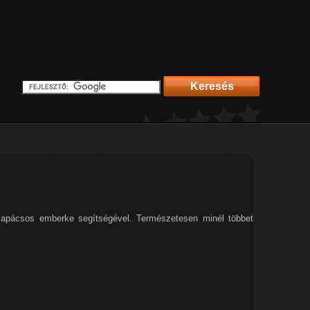
kalapácsos emberke segítségével. Természetesen minél többet