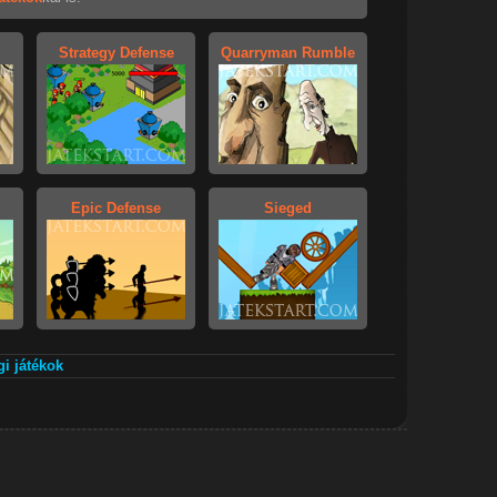
Strategy Defense
Quarryman Rumble
Epic Defense
Sieged
i játékok