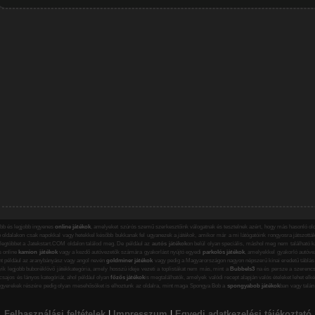
ebb és legjobb ingyenes
online játékok
, amelyeket szúrós szemű szerkesztőink válogatnak és tesztelnek azért, hogy más hasonló old
ló oldalakon csak napokkal vagy hetekkel később bukkanak fel ugyanezek a
játékok
, amikor már a mi látógatóink rongyosra játszott
 legtöbbet a Jatekstart.COM oldalon találod meg. De például az
autós játékok
on belül olyan speciális, máshol meg nem található k
s online
kamion játékok
vagy a kezdő autóvezetők számára gyakorlást nyújtó egyedi
parkolós játékok
, amelyekkel gyakorló autóve
mint például az aranybányász vagy angol nevén
goldminer játékok
vagy pedig a Magyarországon nagyon népszerű kínai eredetű táblá
ik legjobb buboréklövő játékkategória, amely hosszú ideje vezeti a toplistákat nem más, mint a
Bubbels3
na és persze a szerencse
sajos és lányos kategóriát, ahol például olyan
főzős játékok
is megtalálhatók, amelyek valódi recept alapján valós ételeket lehet elké
b gyerekek részére pedig olyan mesehősöket is elhoztunk az oldalra, mint maga Spongya Bob a
spongyabob játékok
ban vagy talá
Felhasználási feltételek
|
Impresszum
|
Egyedi adatkezelési tájékoztató