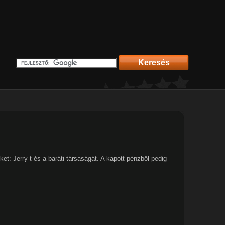
et: Jerry-t és a baráti társaságát. A kapott pénzből pedig