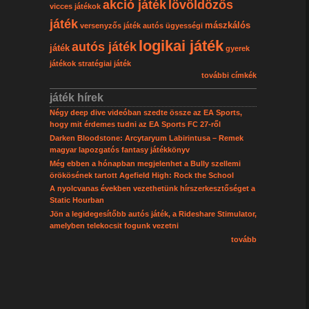
akció játék
lövöldözős
vicces játékok
játék
mászkálós
versenyzős játék
autós ügyességi
logikai játék
autós játék
játék
gyerek
játékok
stratégiai játék
további címkék
játék hírek
Négy deep dive videóban szedte össze az EA Sports,
hogy mit érdemes tudni az EA Sports FC 27-ről
Darken Bloodstone: Arcytaryum Labirintusa – Remek
magyar lapozgatós fantasy játékkönyv
Még ebben a hónapban megjelenhet a Bully szellemi
örökösének tartott Agefield High: Rock the School
A nyolcvanas években vezethetünk hírszerkesztőséget a
Static Hourban
Jön a legidegesítőbb autós játék, a Rideshare Stimulator,
amelyben telekocsit fogunk vezetni
tovább