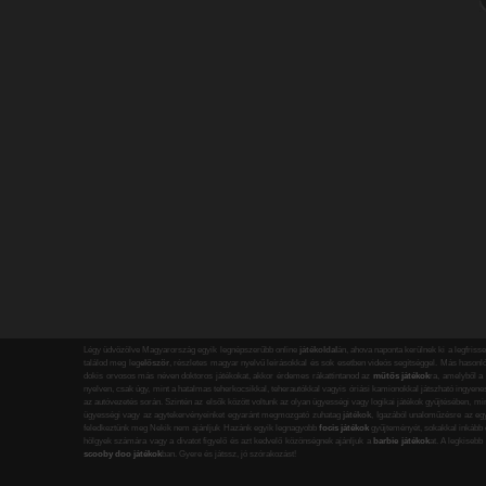
Légy üdvözölve Magyarország egyik legnépszerűbb online
játékoldal
án, ahova naponta kerülnek ki a legfriss
találod meg leg
először
, részletes magyar nyelvű leírásokkal és sok esetben videós segítséggel. Más hason
dokis orvosos más néven doktoros játékokat, akkor érdemes rákattintanod az
műtős játékok
ra, amelyből a
nyelven, csak úgy, mint a hatalmas teherkocsikkal, teherautókkal vagyis óriási kamionokkal játszható ingyene
az autóvezetés során. Szintén az elsők között voltunk az olyan ügyességi vagy logikai játékok gyűjtésében, 
ügyességi vagy az agytekervényeinket egyaránt megmozgató zuhatag
játékok
, Igazából unaloműzésre az egy
feledkeztünk meg Nekik nem ajánljuk Hazánk egyik legnagyobb
focis játékok
gyűjteményét, sokakkal inkább c
hölgyek számára vagy a divatot figyelő és azt kedvelő közönségnek ajánljuk a
barbie játékok
at. A legkiseb
scooby doo játékok
ban. Gyere és játssz, jó szórakozást!