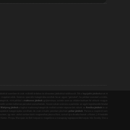
alakkal szemben itt csak működő érdekes és élvezetes játékokkal találkozzál. Sőt a
legújabb játékok
at tuti itt
ák magukat velük. Számos speciális kategóriába soroltuk be az egyes "gémeket", ha például szereted a műtős,
ategóriát, mint például a
traktoros játékok
gyűjteménye, szintén ezen az oldalon bukkant fel először magyar
zetők szintén kellemes perceket szerezhetnek, hiszen sokak számára a parkolás az egyik legnehezebb feladat
s
Mahjong játékok
a logikai madzsong kategóriák mellett szintén népszerűek nálunk az
Amőba játékok
és az
játékok kategóriájába sorolható, de csak virtuális pénzben játszható
póker játékok
. Persze a csajokról sem
szíteni, így nem utolsó sorban bárki megtanulhat játszva főzni, szóval újra divatba hoztuk a főzést ;) A fiatalabb
n Kántor, Pimpa, Marcipán és Bolt kutyust is megelőzve a manapság legnépszerűbb kutyás hős Scooby Doo a