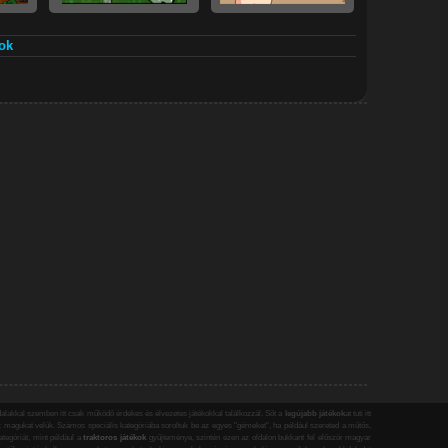
kok
alakkal szemben itt csak működő érdekes és élvezetes játékokkal találkozzál. Sőt a
legújabb játékok
at tuti itt
ák magukat velük. Számos speciális kategóriába soroltuk be az egyes "gémeket", ha például szereted a műtős,
ategóriát, mint például a
traktoros játékok
gyűjteménye, szintén ezen az oldalon bukkant fel először magyar