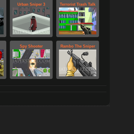
Urban Sniper 3
Terrorist Trash Talk
Spy Shooter
Rambo The Sniper