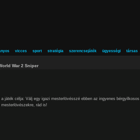
ányos
vicces
sport
stratégia
szerencsejáték
ügyességi
társas
World War 2 Sniper
a játék célja: Válj egy igazi mesterlövésszé ebben az ingyenes bérgyilkosos
mesterlövészekre, rád is!