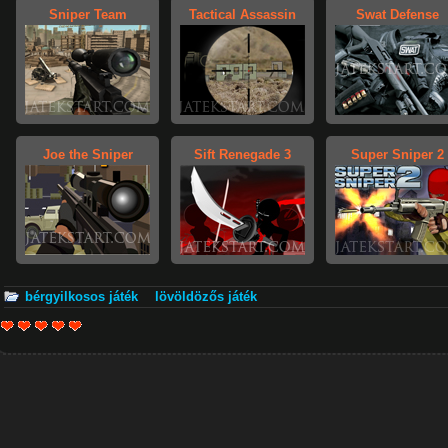
Sniper Team
Tactical Assassin
Swat Defense
Joe the Sniper
Sift Renegade 3
Super Sniper 2
bérgyilkosos játék
lövöldözős játék