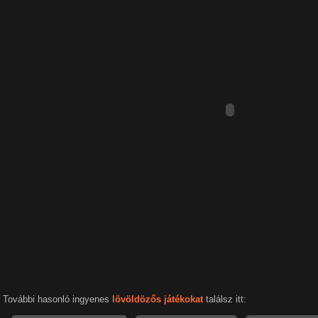
További hasonló ingyenes
lövöldözős játékokat
találsz itt: