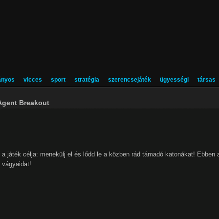
ányos
vicces
sport
stratégia
szerencsejáték
ügyességi
társas
Agent Breakout
a játék célja: menekülj el és lődd le a közben rád támadó katonákat! Ebben 
vágyaidat!