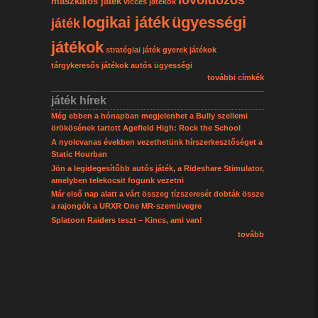
lövöldözős
mászkálós játék
vicces játékok
logikai játék
ügyességi
játék
játékok
stratégiai játék
gyerek játékok
tárgykeresős játékok
autós ügyességi
további címkék
játék hírek
Még ebben a hónapban megjelenhet a Bully szellemi
örökösének tartott Agefield High: Rock the School
A nyolcvanas években vezethetünk hírszerkesztőséget a
Static Hourban
Jön a legidegesítőbb autós játék, a Rideshare Stimulator,
amelyben telekocsit fogunk vezetni
Már első nap alatt a várt összeg tízszeresét dobták össze
a rajongók a URXR One MR-szemüvegre
Splatoon Raiders teszt – Kincs, ami van!
tovább