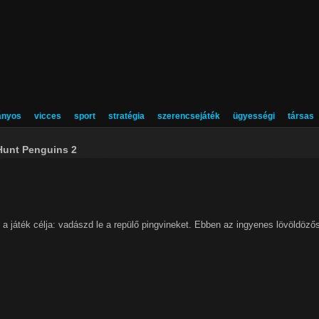
ányos
vicces
sport
stratégia
szerencsejáték
ügyességi
társas
Hunt Penguins 2
a játék célja: vadászd le a repülő pingvineket. Ebben az ingyenes lövöldöző