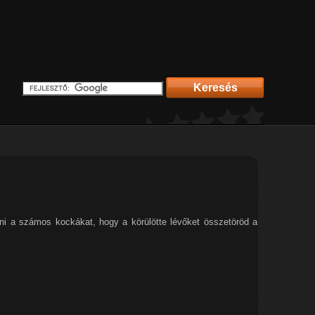
ni a számos kockákat, hogy a körülötte lévőket összetöröd a