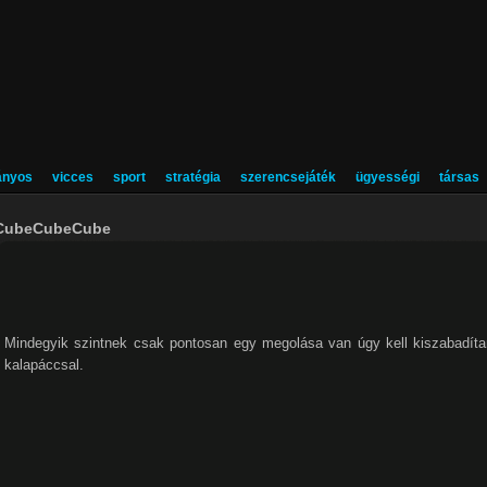
ányos
vicces
sport
stratégia
szerencsejáték
ügyességi
társas
CubeCubeCube
Mindegyik szintnek csak pontosan egy megolása van úgy kell kiszabadíta
kalapáccsal.