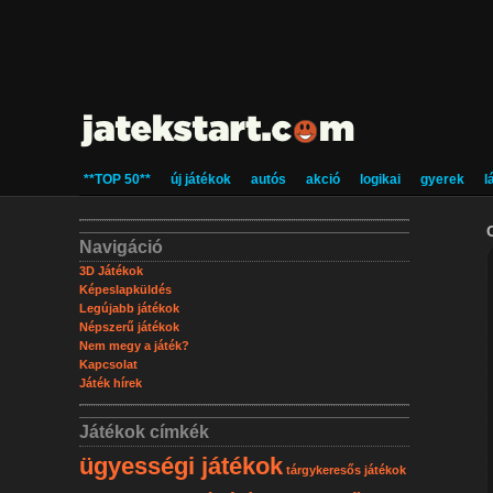
**TOP 50**
új játékok
autós
akció
logikai
gyerek
l
Navigáció
3D Játékok
Képeslapküldés
Legújabb játékok
Népszerű játékok
Nem megy a játék?
Kapcsolat
Játék hírek
Játékok címkék
ügyességi játékok
tárgykeresős játékok