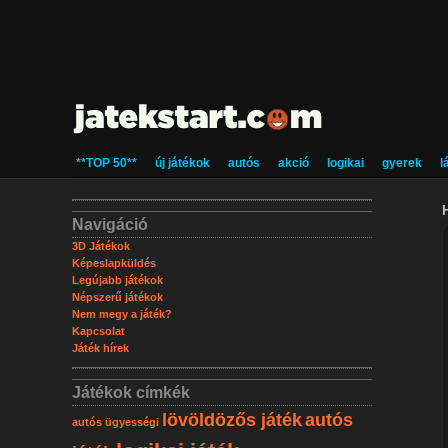
**TOP 50**
új játékok
autós
akció
logikai
gyerek
l
Navigáció
3D Játékok
Képeslapküldés
Legújabb játékok
Népszerű játékok
Nem megy a játék?
Kapcsolat
Játék hírek
Játékok címkék
lövöldözős játék
autós
autós ügyességi