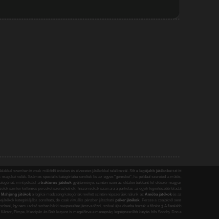
alakkal szemben itt csak működő érdekes és élvezetes játékokkal találkozzál. Sőt a
legújabb játékok
at tuti itt
ák magukat velük. Számos speciális kategóriába soroltuk be az egyes "gémeket", ha például szereted a műtős,
ategóriát, mint például a
traktoros játékok
gyűjteménye, szintén ezen az oldalon bukkant fel először magyar
zetők szintén kellemes perceket szerezhetnek, hiszen sokak számára a parkolás az egyik legnehezebb feladat
s
Mahjong játékok
a logikai madzsong kategóriák mellett szintén népszerűek nálunk az
Amőba játékok
és az
játékok kategóriájába sorolható, de csak virtuális pénzben játszható
póker játékok
. Persze a csajokról sem
szíteni, így nem utolsó sorban bárki megtanulhat játszva főzni, szóval újra divatba hoztuk a főzést ;) A fiatalabb
n Kántor, Pimpa, Marcipán és Bolt kutyust is megelőzve a manapság legnépszerűbb kutyás hős Scooby Doo a