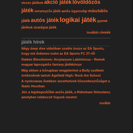
akció játék
lövöldözős
vicces játékok
játék
mászkálós
versenyzős játék
autós ügyességi
logikai játék
autós játék
játék
gyerek
játékok
stratégiai játék
további címkék
játék hírek
Négy deep dive videóban szedte össze az EA Sports,
hogy mit érdemes tudni az EA Sports FC 27-ről
Darken Bloodstone: Arcytaryum Labirintusa – Remek
magyar lapozgatós fantasy játékkönyv
Még ebben a hónapban megjelenhet a Bully szellemi
örökösének tartott Agefield High: Rock the School
A nyolcvanas években vezethetünk hírszerkesztőséget a
Static Hourban
Jön a legidegesítőbb autós játék, a Rideshare Stimulator,
amelyben telekocsit fogunk vezetni
tovább