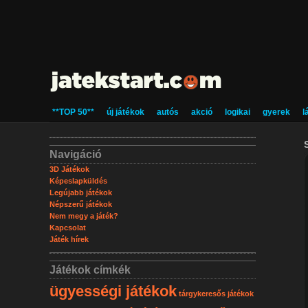
**TOP 50**
új játékok
autós
akció
logikai
gyerek
l
Navigáció
3D Játékok
Képeslapküldés
Legújabb játékok
Népszerű játékok
Nem megy a játék?
Kapcsolat
Játék hírek
Játékok címkék
ügyességi játékok
tárgykeresős játékok