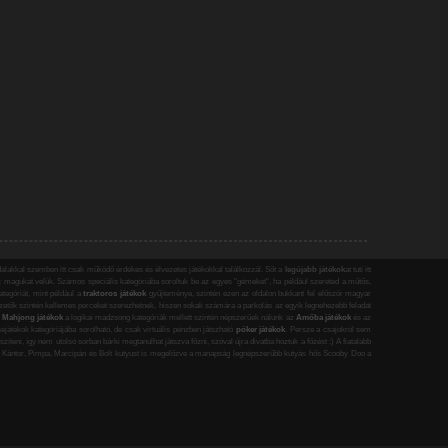
alakkal szemben itt csak működő érdekes és élvezetes játékokkal találkozzál. Sőt a
legújabb játékok
at tuti itt
ák magukat velük. Számos speciális kategóriába soroltuk be az egyes "gémeket", ha például szereted a műtős,
ategóriát, mint például a
traktoros játékok
gyűjteménye, szintén ezen az oldalon bukkant fel először magyar
zetők szintén kellemes perceket szerezhetnek, hiszen sokak számára a parkolás az egyik legnehezebb feladat
s
Mahjong játékok
a logikai madzsong kategóriák mellett szintén népszerűek nálunk az
Amőba játékok
és az
játékok kategóriájába sorolható, de csak virtuális pénzben játszható
póker játékok
. Persze a csajokról sem
szíteni, így nem utolsó sorban bárki megtanulhat játszva főzni, szóval újra divatba hoztuk a főzést ;) A fiatalabb
n Kántor, Pimpa, Marcipán és Bolt kutyust is megelőzve a manapság legnépszerűbb kutyás hős Scooby Doo a