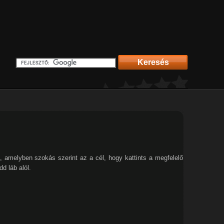
, amelyben szokás szerint az a cél, hogy kattints a megfelelő
d láb alól.