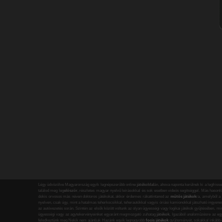
Légy üdvözölve Magyarország egyik legnépszerűbb online
játékoldal
án, ahova naponta kerülnek ki a legfriss
találod meg leg
először
, részletes magyar nyelvű leírásokkal és sok esetben videós segítséggel. Más hason
dokis orvosos más néven doktoros játékokat, akkor érdemes rákattintanod az
műtős játékok
ra, amelyből a
nyelven, csak úgy, mint a hatalmas teherkocsikkal, teherautókkal vagyis óriási kamionokkal játszható ingyene
az autóvezetés során. Szintén az elsők között voltunk az olyan ügyességi vagy logikai játékok gyűjtésében, 
ügyességi vagy az agytekervényeinket egyaránt megmozgató zuhatag
játékok
, Igazából unaloműzésre az egy
feledkeztünk meg Nekik nem ajánljuk Hazánk egyik legnagyobb
focis játékok
gyűjteményét, sokakkal inkább c