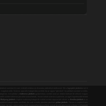
alakkal szemben itt csak működő érdekes és élvezetes játékokkal találkozzál. Sőt a
legújabb játékok
at tuti itt
ák magukat velük. Számos speciális kategóriába soroltuk be az egyes "gémeket", ha például szereted a műtős,
ategóriát, mint például a
traktoros játékok
gyűjteménye, szintén ezen az oldalon bukkant fel először magyar
zetők szintén kellemes perceket szerezhetnek, hiszen sokak számára a parkolás az egyik legnehezebb feladat
s
Mahjong játékok
a logikai madzsong kategóriák mellett szintén népszerűek nálunk az
Amőba játékok
és az
játékok kategóriájába sorolható, de csak virtuális pénzben játszható
póker játékok
. Persze a csajokról sem
szíteni, így nem utolsó sorban bárki megtanulhat játszva főzni, szóval újra divatba hoztuk a főzést ;) A fiatalabb