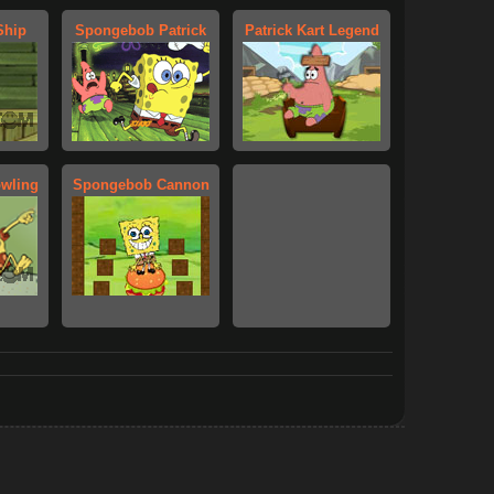
Ship
Spongebob Patrick
Patrick Kart Legend
wling
Spongebob Cannon