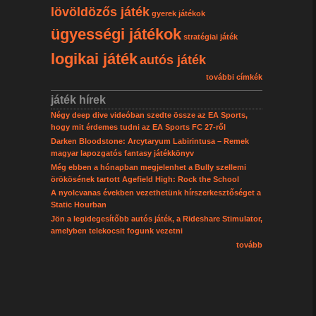
lövöldözős játék
gyerek játékok
ügyességi játékok
stratégiai játék
logikai játék
autós játék
további címkék
játék hírek
Négy deep dive videóban szedte össze az EA Sports,
hogy mit érdemes tudni az EA Sports FC 27-ről
Darken Bloodstone: Arcytaryum Labirintusa – Remek
magyar lapozgatós fantasy játékkönyv
Még ebben a hónapban megjelenhet a Bully szellemi
örökösének tartott Agefield High: Rock the School
A nyolcvanas években vezethetünk hírszerkesztőséget a
Static Hourban
Jön a legidegesítőbb autós játék, a Rideshare Stimulator,
amelyben telekocsit fogunk vezetni
tovább