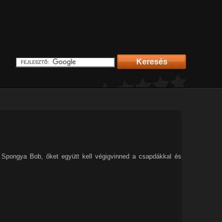
és Spongya Bob, őket együtt kell végigvinned a csapdákkal és