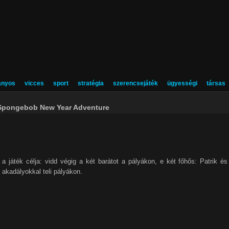
ányos
vicces
sport
stratégia
szerencsejáték
ügyességi
társas
Spongebob New Year Adventure
a játék célja: vidd végig a két barátot a pályákon, e két főhős: Patrik 
akadályokkal teli pályákon.