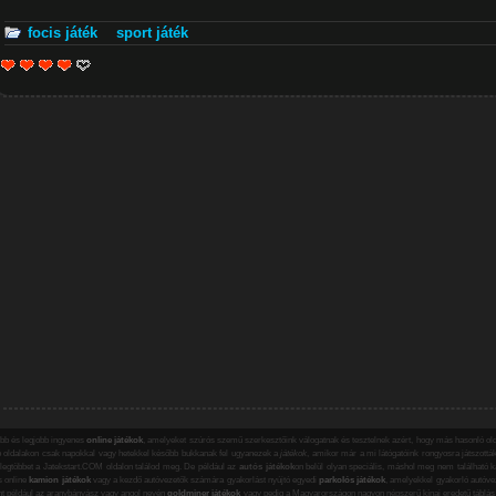
focis játék
sport játék
ebb és legjobb ingyenes
online játékok
, amelyeket szúrós szemű szerkesztőink válogatnak és tesztelnek azért, hogy más hasonló old
ló oldalakon csak napokkal vagy hetekkel később bukkanak fel ugyanezek a
játékok
, amikor már a mi látógatóink rongyosra játszott
 legtöbbet a Jatekstart.COM oldalon találod meg. De például az
autós játékok
on belül olyan speciális, máshol meg nem található k
s online
kamion játékok
vagy a kezdő autóvezetők számára gyakorlást nyújtó egyedi
parkolós játékok
, amelyekkel gyakorló autóve
mint például az aranybányász vagy angol nevén
goldminer játékok
vagy pedig a Magyarországon nagyon népszerű kínai eredetű táblá