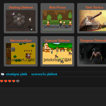
Starbug Defense
Mob Posse
Tank Tactics
Necromanthus
Samurai Defense
Dungeon Defende
stratégiai játék
szervezős játékok