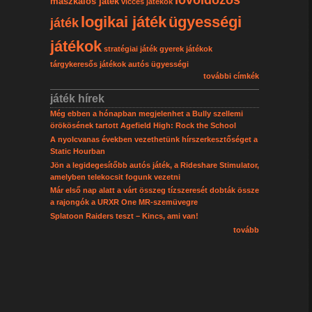
lövöldözős
mászkálós játék
vicces játékok
logikai játék
ügyességi
játék
játékok
stratégiai játék
gyerek játékok
tárgykeresős játékok
autós ügyességi
további címkék
játék hírek
Még ebben a hónapban megjelenhet a Bully szellemi
örökösének tartott Agefield High: Rock the School
A nyolcvanas években vezethetünk hírszerkesztőséget a
Static Hourban
Jön a legidegesítőbb autós játék, a Rideshare Stimulator,
amelyben telekocsit fogunk vezetni
Már első nap alatt a várt összeg tízszeresét dobták össze
a rajongók a URXR One MR-szemüvegre
Splatoon Raiders teszt – Kincs, ami van!
tovább