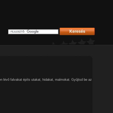
n lévő falvakat építs utakat, hidakat, malmokat. Gyűjtsd be az