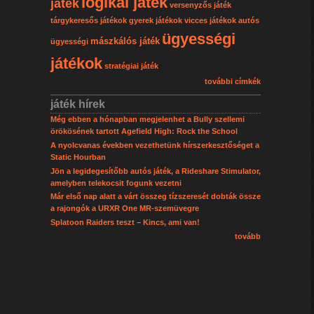
logikai játék
játék
versenyzős játék
tárgykeresős játékok
gyerek játékok
vicces játékok
autós
ügyességi
mászkálós játék
ügyességi
játékok
stratégiai játék
további címkék
játék hírek
Még ebben a hónapban megjelenhet a Bully szellemi
örökösének tartott Agefield High: Rock the School
A nyolcvanas években vezethetünk hírszerkesztőséget a
Static Hourban
Jön a legidegesítőbb autós játék, a Rideshare Stimulator,
amelyben telekocsit fogunk vezetni
Már első nap alatt a várt összeg tízszeresét dobták össze
a rajongók a URXR One MR-szemüvegre
Splatoon Raiders teszt – Kincs, ami van!
tovább