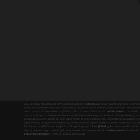
Légy üdvözölve Magyarország egyik legnépszerűbb online
játékoldal
án, ahova naponta kerülnek ki a legfriss
találod meg leg
először
, részletes magyar nyelvű leírásokkal és sok esetben videós segítséggel. Más hason
dokis orvosos más néven doktoros játékokat, akkor érdemes rákattintanod az
műtős játékok
ra, amelyből a
nyelven, csak úgy, mint a hatalmas teherkocsikkal, teherautókkal vagyis óriási kamionokkal játszható ingyene
az autóvezetés során. Szintén az elsők között voltunk az olyan ügyességi vagy logikai játékok gyűjtésében, 
ügyességi vagy az agytekervényeinket egyaránt megmozgató zuhatag
játékok
, Igazából unaloműzésre az egy
feledkeztünk meg Nekik nem ajánljuk Hazánk egyik legnagyobb
focis játékok
gyűjteményét, sokakkal inkább c
hölgyek számára vagy a divatot figyelő és azt kedvelő közönségnek ajánljuk a
barbie játékok
at. A legkiseb
scooby doo játékok
ban. Gyere és játssz, jó szórakozást!