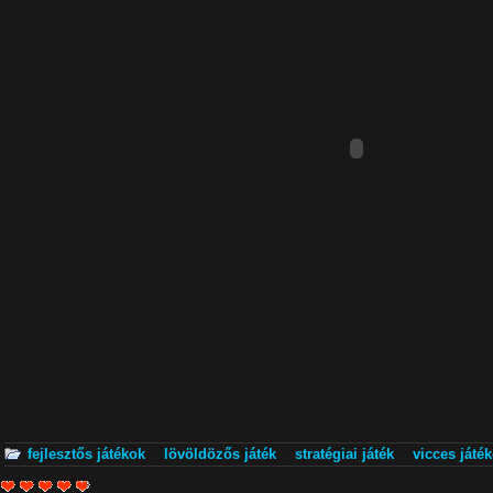
fejlesztős játékok
lövöldözős játék
stratégiai játék
vicces játé