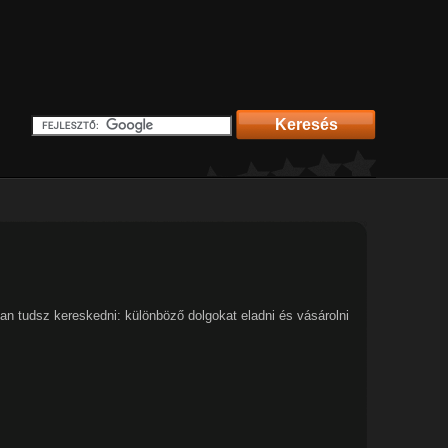
ban tudsz kereskedni: különböző dolgokat eladni és vásárolni