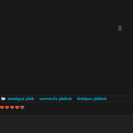
stratégiai játék
szervezős játékok
térképes játékok