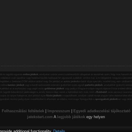
ebb és legjobb ingyenes
online játékok
, amelyeket szúrós szemű szerkesztőink válogatnak és tesztelnek azért, hogy más hasonló old
ló oldalakon csak napokkal vagy hetekkel később bukkanak fel ugyanezek a
játékok
, amikor már a mi látógatóink rongyosra játszott
 legtöbbet a Jatekstart.COM oldalon találod meg. De például az
autós játékok
on belül olyan speciális, máshol meg nem található k
s online
kamion játékok
vagy a kezdő autóvezetők számára gyakorlást nyújtó egyedi
parkolós játékok
, amelyekkel gyakorló autóve
mint például az aranybányász vagy angol nevén
goldminer játékok
vagy pedig a Magyarországon nagyon népszerű kínai eredetű táblá
ik legjobb buboréklövő játékkategória, amely hosszú ideje vezeti a toplistákat nem más, mint a
Bubbels3
na és persze a szerencse
sajos és lányos kategóriát, ahol például olyan
főzős játékok
is megtalálhatók, amelyek valódi recept alapján valós ételeket lehet elké
b gyerekek részére pedig olyan mesehősöket is elhoztunk az oldalra, mint maga Spongya Bob a
spongyabob játékok
ban vagy talá
Felhasználási feltételek
|
Impresszum
|
Egyedi adatkezelési tájékoztató
jatek
start.com
A
legjobb játékok
egy helyen
ovide additional functionality.
Details