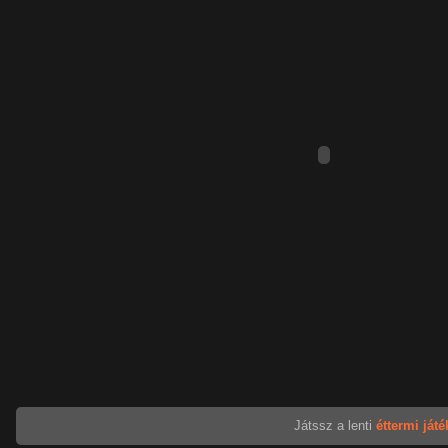
Játssz a lenti
éttermi ját