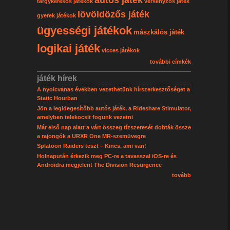
autós játék
tárgykeresős játékok
versenyzős játék
lövöldözős játék
gyerek játékok
ügyességi játékok
mászkálós játék
logikai játék
vicces játékok
további címkék
játék hírek
A nyolcvanas években vezethetünk hírszerkesztőséget a
Static Hourban
Jön a legidegesítőbb autós játék, a Rideshare Stimulator,
amelyben telekocsit fogunk vezetni
Már első nap alatt a várt összeg tízszeresét dobták össze
a rajongók a URXR One MR-szemüvegre
Splatoon Raiders teszt – Kincs, ami van!
Holnapután érkezik meg PC-re a tavasszal iOS-re és
Androidra megjelent The Division Resurgence
tovább