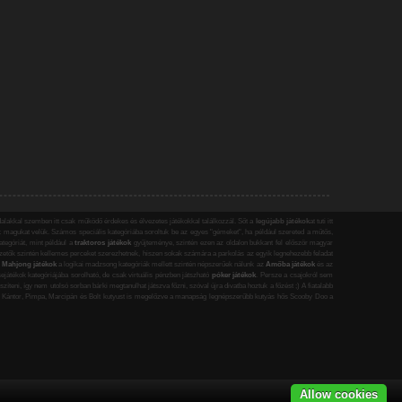
alakkal szemben itt csak működő érdekes és élvezetes játékokkal találkozzál. Sőt a
legújabb játékok
at tuti itt
ák magukat velük. Számos speciális kategóriába soroltuk be az egyes "gémeket", ha például szereted a műtős,
ategóriát, mint például a
traktoros játékok
gyűjteménye, szintén ezen az oldalon bukkant fel először magyar
zetők szintén kellemes perceket szerezhetnek, hiszen sokak számára a parkolás az egyik legnehezebb feladat
s
Mahjong játékok
a logikai madzsong kategóriák mellett szintén népszerűek nálunk az
Amőba játékok
és az
játékok kategóriájába sorolható, de csak virtuális pénzben játszható
póker játékok
. Persze a csajokról sem
szíteni, így nem utolsó sorban bárki megtanulhat játszva főzni, szóval újra divatba hoztuk a főzést ;) A fiatalabb
n Kántor, Pimpa, Marcipán és Bolt kutyust is megelőzve a manapság legnépszerűbb kutyás hős Scooby Doo a
Allow cookies