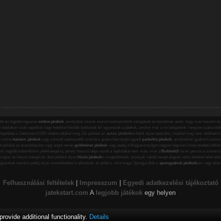
ebb és legjobb ingyenes
online játékok
, amelyeket szúrós szemű szerkesztőink válogatnak és tesztelnek azért, hogy más hasonló old
ló oldalakon csak napokkal vagy hetekkel később bukkanak fel ugyanezek a
játékok
, amikor már a mi látógatóink rongyosra játszott
 legtöbbet a Jatekstart.COM oldalon találod meg. De például az
autós játékok
on belül olyan speciális, máshol meg nem található k
s online
kamion játékok
vagy a kezdő autóvezetők számára gyakorlást nyújtó egyedi
parkolós játékok
, amelyekkel gyakorló autóve
mint például az aranybányász vagy angol nevén
goldminer játékok
vagy pedig a Magyarországon nagyon népszerű kínai eredetű táblá
ik legjobb buboréklövő játékkategória, amely hosszú ideje vezeti a toplistákat nem más, mint a
Bubbels3
na és persze a szerencse
sajos és lányos kategóriát, ahol például olyan
főzős játékok
is megtalálhatók, amelyek valódi recept alapján valós ételeket lehet elké
b gyerekek részére pedig olyan mesehősöket is elhoztunk az oldalra, mint maga Spongya Bob a
spongyabob játékok
ban vagy talá
Felhasználási feltételek
|
Impresszum
|
Egyedi adatkezelési tájékoztató
jatek
start.com
A
legjobb játékok
egy helyen
ovide additional functionality.
Details