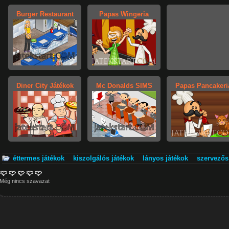
Burger Restaurant
Papas Wingeria
Diner City Játékok
Mc Donalds SIMS
Papas Pancakeri
éttermes játékok
kiszolgálós játékok
lányos játékok
szervezős
Még nincs szavazat