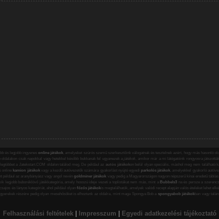
ebb és legjobb ingyenes
online játékok
, amelyeket szúrós szemű szerkesztőink válogatnak és tesztelnek azért, hogy más hasonló old
ló oldalakon csak napokkal vagy hetekkel később bukkanak fel ugyanezek a
játékok
, amikor már a mi látógatóink rongyosra játszott
 legtöbbet a Jatekstart.COM oldalon találod meg. De például az
autós játékok
on belül olyan speciális, máshol meg nem található k
s online
kamion játékok
vagy a kezdő autóvezetők számára gyakorlást nyújtó egyedi
parkolós játékok
, amelyekkel gyakorló autóve
mint például az aranybányász vagy angol nevén
goldminer játékok
vagy pedig a Magyarországon nagyon népszerű kínai eredetű táblá
ik legjobb buboréklövő játékkategória, amely hosszú ideje vezeti a toplistákat nem más, mint a
Bubbels3
na és persze a szerencse
sajos és lányos kategóriát, ahol például olyan
főzős játékok
is megtalálhatók, amelyek valódi recept alapján valós ételeket lehet elké
b gyerekek részére pedig olyan mesehősöket is elhoztunk az oldalra, mint maga Spongya Bob a
spongyabob játékok
ban vagy talá
Felhasználási feltételek
|
Impresszum
|
Egyedi adatkezelési tájékoztató