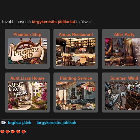
További hasonló
tárgykeresős játékokat
találsz itt:
Phantom Ship
Annas Restaurant
After Party
Aunt Lisas House
Painting Service
Summer Wind
logikai játék
tárgykeresős játékok