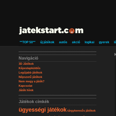
**TOP 50**
új játékok
autós
akció
logikai
gyerek
l
Navigáció
3D Játékok
Képeslapküldés
Legújabb játékok
Népszerű játékok
Nem megy a játék?
Kapcsolat
Játék hírek
Játékok címkék
ügyességi játékok
tárgykeresős játékok