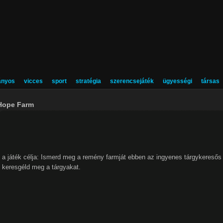
ányos
vicces
sport
stratégia
szerencsejáték
ügyességi
társas
Hope Farm
a játék célja: Ismerd meg a remény farmját ebben az ingyenes tárgykeresős
keresgéld meg a tárgyakat.