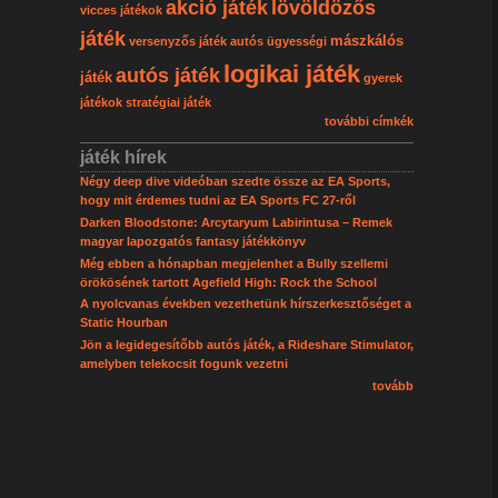
akció játék
lövöldözős
vicces játékok
játék
mászkálós
versenyzős játék
autós ügyességi
logikai játék
autós játék
játék
gyerek
játékok
stratégiai játék
további címkék
játék hírek
Négy deep dive videóban szedte össze az EA Sports,
hogy mit érdemes tudni az EA Sports FC 27-ről
Darken Bloodstone: Arcytaryum Labirintusa – Remek
magyar lapozgatós fantasy játékkönyv
Még ebben a hónapban megjelenhet a Bully szellemi
örökösének tartott Agefield High: Rock the School
A nyolcvanas években vezethetünk hírszerkesztőséget a
Static Hourban
Jön a legidegesítőbb autós játék, a Rideshare Stimulator,
amelyben telekocsit fogunk vezetni
tovább