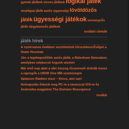
logikai játék
gyerek játékok
vicces játékok
lövöldözős
stratégiai játék
autós ügyességi
ügyességi játékok
játék
versenyzős
játék
tárgykeresős játékok
további címkék
játék hírek
A nyolcvanas években vezethetünk hírszerkesztőséget a
Static Hourban
Jön a legidegesítőbb autós játék, a Rideshare Stimulator,
amelyben telekocsit fogunk vezetni
Már első nap alatt a várt összeg tízszeresét dobták össze
a rajongók a URXR One MR-szemüvegre
Splatoon Raiders teszt – Kincs, ami van!
Holnapután érkezik meg PC-re a tavasszal iOS-re és
Androidra megjelent The Division Resurgence
tovább