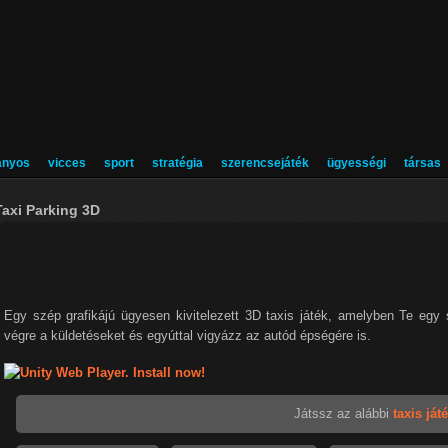
ányos
vicces
sport
stratégia
szerencsejáték
ügyességi
társas
Taxi Parking 3D
Egy szép grafikájú ügyesen kivitelezett 3D taxis játék, amelyben Te egy 
végre a küldetéseket és egyúttal vigyázz az autód épségére is.
Játssz az alábbi
taxis ját