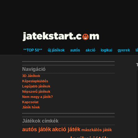
**TOP 50**
új játékok
autós
akció
logikai
gyerek
l
Navigáció
3D Játékok
Képeslapküldés
Legújabb játékok
Népszerű játékok
Nem megy a játék?
Kapcsolat
Játék hírek
Játékok címkék
autós játék
akció játék
mászkálós játék