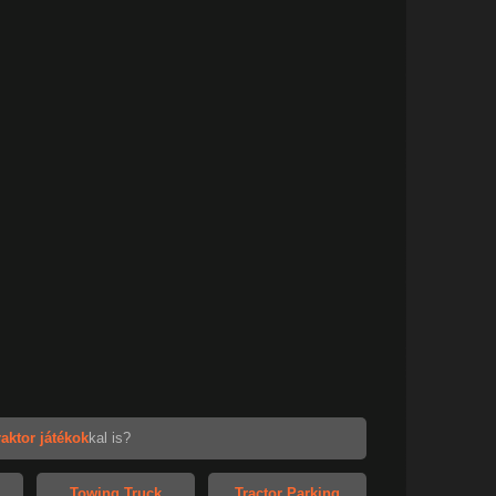
raktor játékok
kal is?
Towing Truck
Tractor Parking