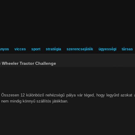
ányos
vicces
sport
stratégia
szerencsejáték
ügyességi
társas
4 Wheeler Tractor Challenge
Összesen 12 különböző nehézségű pálya vár téged, hogy legyűrd azokat a 
nem mindig könnyű szállítós játékban.