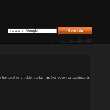
traktorral és a traktor vontatmányával ebben az izgalmas és