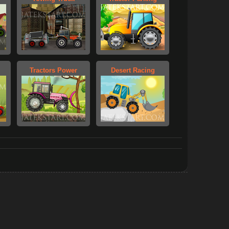
Tractors Power
Desert Racing