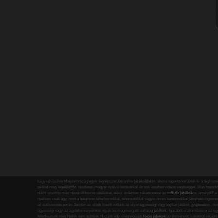
Légy üdvözölve Magyarország egyik legnépszerűbb online
játékoldal
án, ahova naponta kerülnek ki a legfriss
találod meg leg
először
, részletes magyar nyelvű leírásokkal és sok esetben videós segítséggel. Más hason
dokis orvosos más néven doktoros játékokat, akkor érdemes rákattintanod az
műtős játékok
ra, amelyből a
nyelven, csak úgy, mint a hatalmas teherkocsikkal, teherautókkal vagyis óriási kamionokkal játszható ingyene
az autóvezetés során. Szintén az elsők között voltunk az olyan ügyességi vagy logikai játékok gyűjtésében, 
ügyességi vagy az agytekervényeinket egyaránt megmozgató zuhatag
játékok
, Igazából unaloműzésre az egy
feledkeztünk meg Nekik nem ajánljuk Hazánk egyik legnagyobb
focis játékok
gyűjteményét, sokakkal inkább c