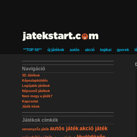
**TOP 50**
új játékok
autós
akció
logikai
gyerek
l
Navigáció
3D Játékok
Képeslapküldés
Legújabb játékok
Népszerű játékok
Nem megy a játék?
Kapcsolat
Játék hírek
Játékok címkék
autós játék
akció játék
versenyzős játék